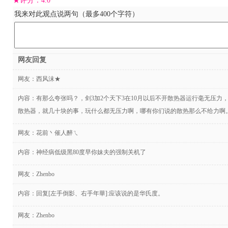
★评分：
4.0
我来对此观点说两句（最多400个字符）
网友回复
网友：
西风沫★
内容：有那么夸张吗？，剑3加2个天下3在10月以后不开散热器运行毫无压力，
散热器，就几十块的事，玩什么都无压力啊，哪有你们说的散热那么不给力啊
网友：
花前丶催人醉ㄟ
内容：神经病低级黑80度早你妹夫的强制关机了
网友：
Zhenbo
内容：回复[左手倒影、右手年華]:应该说的是华氏度。
网友：
Zhenbo