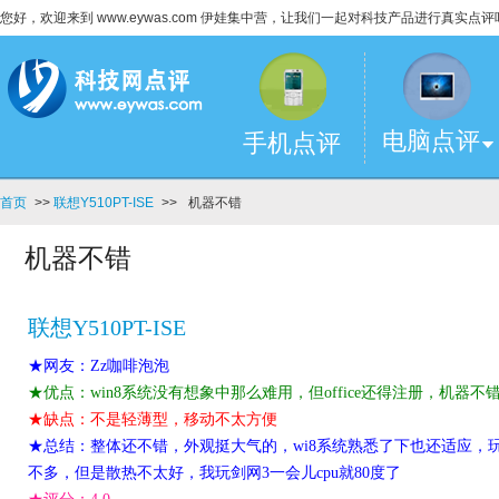
您好，欢迎来到 www.eywas.com 伊娃集中营，让我们一起对科技产品进行真实点评
电脑点评
手机点评
首页
>>
联想Y510PT-ISE
>>
机器不错
机器不错
联想Y510PT-ISE
★网友：Zz咖啡泡泡
★优点：win8系统没有想象中那么难用，但office还得注册，机
★缺点：不是轻薄型，移动不太方便
★总结：整体还不错，外观挺大气的，wi8系统熟悉了下也还适应，
不多，但是散热不太好，我玩剑网3一会儿cpu就80度了