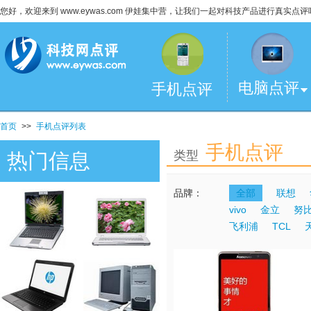
您好，欢迎来到 www.eywas.com 伊娃集中营，让我们一起对科技产品进行真实点评
电脑点评
手机点评
首页
>>
手机点评列表
手机点评
类型
热门信息
品牌：
全部
联想
vivo
金立
努
飞利浦
TCL