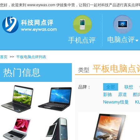
您好，欢迎来到 www.eywas.com 伊娃集中营，让我们一起对科技产品进行真实点评
电脑点评
手机点评
首页
>>
平板电脑点评列表
平板电脑点
类型
热门信息
品牌：
全部
联想
影驰
原道
酷
Newsmy纽曼
K