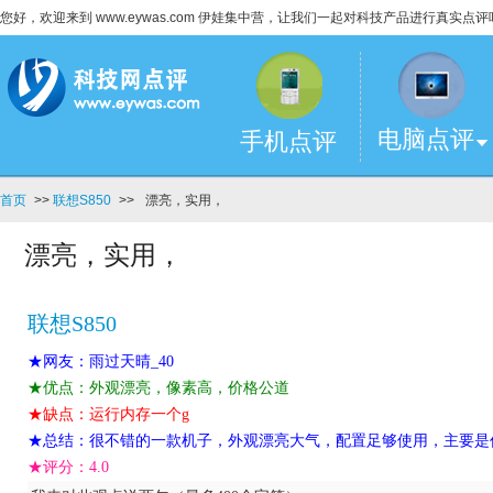
您好，欢迎来到 www.eywas.com 伊娃集中营，让我们一起对科技产品进行真实点评
电脑点评
手机点评
首页
>>
联想S850
>>
漂亮，实用，
漂亮，实用，
联想S850
★网友：雨过天晴_40
★优点：外观漂亮，像素高，价格公道
★缺点：运行内存一个g
★总结：很不错的一款机子，外观漂亮大气，配置足够使用，主要是
★评分：
4.0