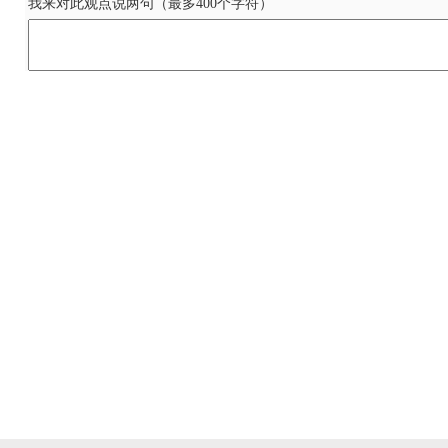
我来对此观点说两句（最多400个字符）