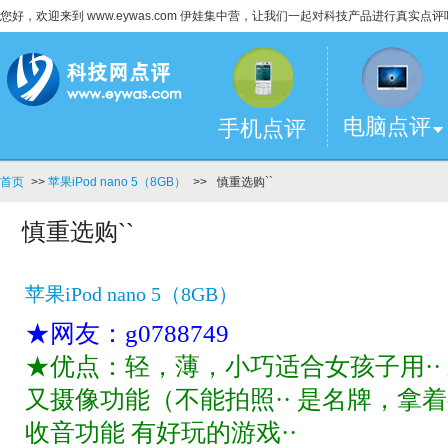
您好，欢迎来到 www.eywas.com 伊娃集中营，让我们一起对科技产品进行真实点评
电脑点评
手机点评
首页
>>
苹果iPod nano 5（8GB）
>>
慎重选购``
慎重选购``
苹果iPod nano 5（8GB）
★网友：g0788749
★优点：轻，薄，小巧适合女孩子用·· 
又摄像功能（不能拍照·· 是名牌，拿着有面
收音功能 有好玩的游戏··