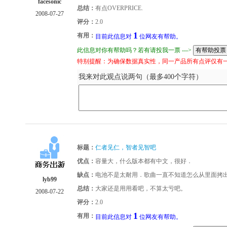
facesonic
总结：
有点OVERPRICE.
2008-07-27
评分：
2.0
1
有用：
目前此信息对
位网友有帮助。
此信息对你有帮助吗？若有请投我一票 --->
特别提醒：为确保数据真实性，同一产品所有点评仅有
我来对此观点说两句（最多400个字符）
标题：
仁者见仁，智者见智吧
优点：
容量大，什么版本都有中文，很好．
缺点：
电池不是太耐用．歌曲一直不知道怎么从里面拷
lyb99
总结：
大家还是用用看吧，不算太亏吧。
2008-07-22
评分：
2.0
1
有用：
目前此信息对
位网友有帮助。