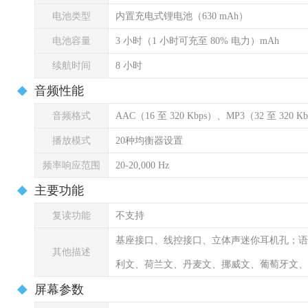
电池类型
内置充电式锂电池（630 mAh）
电池容量
3 小时（1 小时可充至 80% 电力）mAh
续航时间
8 小时
音频性能
音频格式
AAC（16 至 320 Kbps）、MP3（32 至 320 K
播放模式
20种均衡器设置
频率响应范围
20-20,000 Hz
主要功能
复读功能
不支持
基座接口、线控接口、立体声迷你耳机孔；语
其他描述
利文、荷兰文、丹麦文、挪威文、葡萄牙文、
屏幕参数