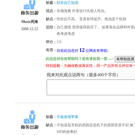
标题：
好坏自己知道
优点：
存储海量 外形设计比较人性化。
缺点：
性价比不高。 音质有待提升。电池是个软肋
Music死海
总结：
自己感觉 觉得值得就买了。 如果喜欢品牌和外形
2008-12-22
再考虑考虑
评分：
3.0
12
有用：
目前此信息对
位网友有帮助。
此信息对你有帮助吗？若有请投我一票 --->
特别提醒：为确保数据真实性，同一产品所有点评仅有
我来对此观点说两句（最多400个字符）
标题：
不敢恭维苹果
缺点：
不知道是耳机的原因还是机子的原因音质不好.换
MD的效果好.