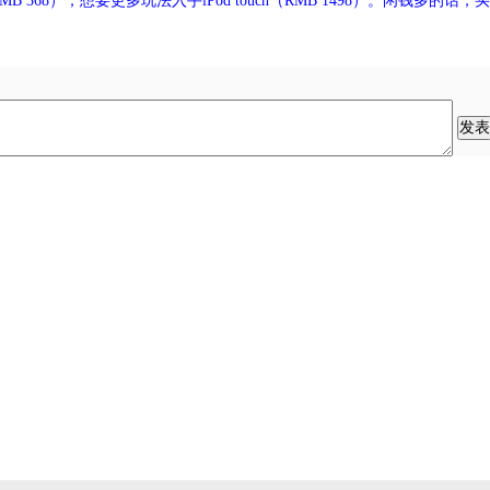
RMB 368），想要更多玩法入手iPod touch（RMB 1498）。闲钱多的话，买