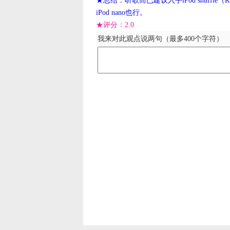
★总结：听歌而已建议入手iPod shuffle（
iPod nano也行。
★评分：
2.0
我来对此观点说两句（最多400个字符）