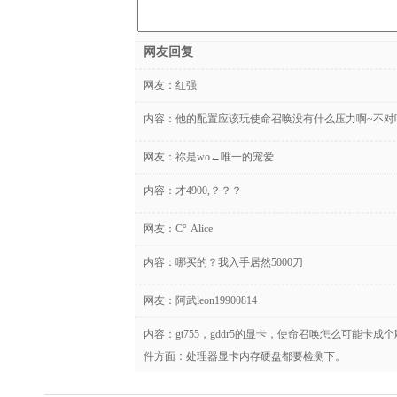
网友回复
网友：
红强
内容：他的配置应该玩使命召唤没有什么压力啊~不对
网友：
祢是wo←唯一的宠爱
内容：才4900,？？？
网友：
C°-Alice
内容：哪买的？我入手居然5000刀
网友：
阿武leon19900814
内容：gt755，gddr5的显卡，使命召唤怎么可能
件方面：处理器显卡内存硬盘都要检测下。