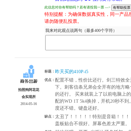
此信息对你有帮助吗？若有请投我一票 --->
特别提醒：为确保数据真实性，同一产品
请勿随便乱投票。
我来对此观点说两句（最多400个字符）
昨天买的410P-i5
标题：
配置不错，性价比还行。剑三特效全开
优点：
下。刺客信条兄弟会全开有的地方略
拍照狗阿花花
的还行。 买来就装上了以前电脑上的7k2
会实现所
配的WD 1T 5k4换掉，开机20秒
2014-05-16
度还不错。键盘还好。
太丑了！！！！！特别是音箱！！！
缺点：
盖板贴合不很好。屏幕色差太严重。