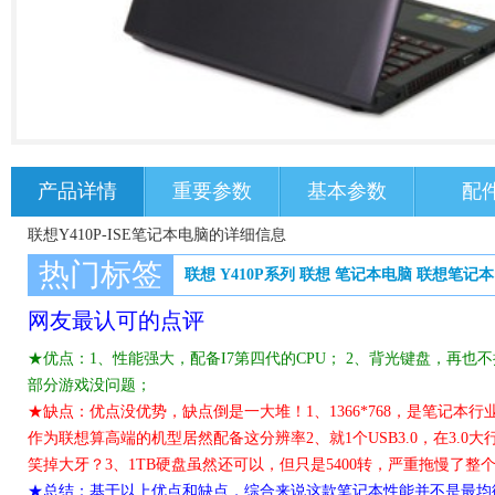
产品详情
重要参数
基本参数
配
联想Y410P-ISE笔记本电脑的详细信息
热门标签
联想 Y410P系列
联想
笔记本电脑
联想笔记本
网友最认可的点评
★优点：1、性能强大，配备I7第四代的CPU； 2、背光键盘，再也
部分游戏没问题；
★缺点：优点没优势，缺点倒是一大堆！1、1366*768，是笔记
作为联想算高端的机型居然配备这分辨率2、就1个USB3.0，在3.0
笑掉大牙？3、1TB硬盘虽然还可以，但只是5400转，严重拖慢了整
★总结：基于以上优点和缺点，综合来说这款笔记本性能并不是最均衡