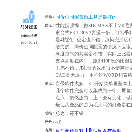
同价位同配置做工算是最好的
标题：
性能挺强悍，做3Ds MAX不上V
优点：
家台式E3 1230V3要慢一倍，可出
zejian5458
是4核的。稳定也不错，渲染完后玩
2014-05-21
给力的。同价位同配置的情况下应该
厚度控制的其实蛮不错，实际上比看起
支点高度在内），跟Z410P没的比但
手感不错，JBL音响效果很不错声
CAD毫无压力，更不说WORD和表
自带软件太多，8.1开始菜单里基本
缺点：
几个软件完全可以集成到一个。屏幕实
点点，依然泛白，上下会有变化，做
最让我疑惑的是为毛大写的灯会是在前
总之，还不错，
总结：
4.0
评分：
10
有用：
目前此信息对
位网友有帮助。