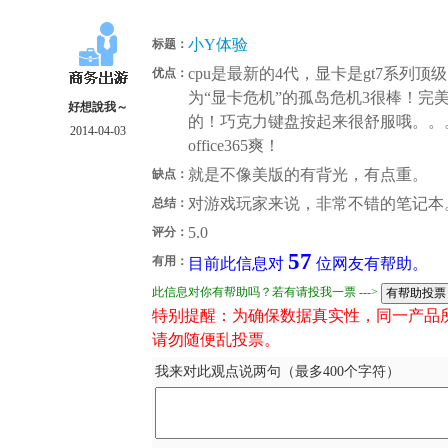
小Y体验
标题：
cpu是最新的4代，显卡是gt7系列
优点：
为“显卡危机”的孤岛危机3很棒！完
好想說我～
的！巧克力键盘按起来很舒服哦。。。散
2014-04-03
office365爽！
就是不像美版的有背光，有点重。
缺点：
对游戏玩家来说，非常不错的笔记本
总结：
5.0
评分：
57
有用：
目前此信息对
位网友有帮助。
此信息对你有帮助吗？若有请投我一票 --->
特别提醒：为确保数据真实性，同一产品
请勿随便乱投票。
我来对此观点说两句（最多400个字符）