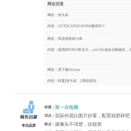
网友回复
网友：
张大叔ゝ
内容：AUTOCAD2014WIN8兼容吗？
网友：
风流侠客陆小凤
内容：我用的NX8.0零压力，win7,64,使命召唤幽
网友：
君千殇fds2yun
内容：回复[张大叔ゝ]:我也想问
第一台电脑
标题：
实际外观比图片好看，配置就那样吧！
优点：
摄像头不清楚，比较差
缺点：
专注品质