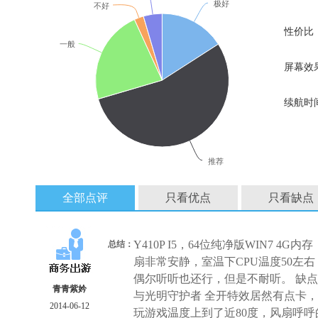
极好
不好
性价比
一般
屏幕效
续航时
推荐
全部点评
只看优点
只看缺点
Y410P I5，64位纯净版WIN7 4
总结：
扇非常安静，室温下CPU温度50左右
偶尔听听也还行，但是不耐听。 缺
青青紫妗
与光明守护者 全开特效居然有点卡
2014-06-12
玩游戏温度上到了近80度，风扇呼呼