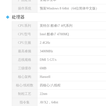
操作系统
预装Windows 8 64bit（64位简体中文版）
处理器
CPU系列
英特尔 酷睿i7 4代系列
CPU型号
Intel 酷睿i7 4700MQ
CPU主频
2.4GHz
最高睿频
3400MHz
总线规格
DMI 5 GT/s
三级缓存
6MB
核心架构
Haswell
核心/线程数
四核心/八线程
制程工艺
22nm
指令集
AVX2，64bit