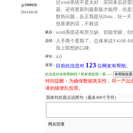
过win8系统不是太好，买回来后还
jy1990928
器。还得更新到最新版才能用，但是
2014-04-28
散热问题，反正我是玩Dota，玩一
也靠谱的话，不敢说
win8系统还有所欠缺。切面华丽，
缺点：
入手两个星期了。总体来说Y410P-I
总结：
加上联想的口碑。
4.0
评分：
123
有用：
目前此信息对
位网友有帮助。
此信息对你有帮助吗？若有请投我一票 --->
特别提醒：为确保数据真实性，同一产品
请勿随便乱投票。
我来对此观点说两句（最多400个字符）
网友回复