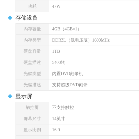
功耗
47W
存储设备
内存容量
4GB（4GB×1）
内存类型
DDR3L（低电压版）1600MHz
硬盘容量
1TB
硬盘描述
5400转
光驱类型
内置DVD刻录机
光驱描述
支持超级DVD刻录
显示屏
触控屏
不支持触控
屏幕尺寸
14英寸
显示比例
16:9