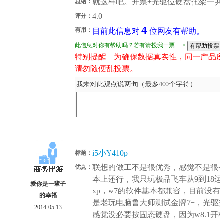
就这样吧。开票+光驱位硬盘托架一共
总结：
4.0
评分：
4
有用：
目前此信息对
位网友有帮助。
此信息对你有帮助吗？若有请投我一票 --->
特别提醒：为确保数据真实性，同一产品
请勿随便乱投票。
我来对此观点说两句（最多400个字符）
i5小Y410p
标题：
联想的做工不是很优秀，感觉不是很有
优点：
本上还行，我只玩极品飞车从9到18
爱你是一辈子
xp，w7的软件基本都兼容，目前没
的幸福
是老玩电脑鲁大师测试金牌7+，光
2014-05-13
感觉没必要按固态硬盘，因为w8.1开