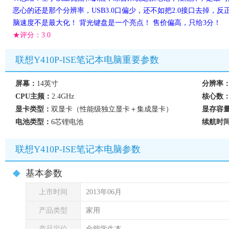
恶心的还是那个分辨率，USB3.0口偏少，还不如把2.0接口去掉，
脑速度不是最大化！ 背光键盘是一个亮点！ 售价偏高，只给3分！
★评分：
3.0
联想Y410P-ISE笔记本电脑重要参数
屏幕：
14英寸
分辨率
CPU主频：
2.4GHz
核心数
显卡类型：
双显卡（性能级独立显卡＋集成显卡）
显存容
电池类型：
6芯锂电池
续航时
联想Y410P-ISE笔记本电脑参数
基本参数
上市时间
2013年06月
产品类型
家用
产品定位
全能学生本