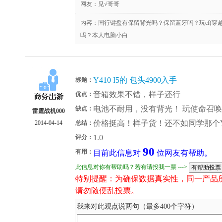
网友：
见√哥哥
内容：国行键盘有保留背光吗？保留蓝牙吗？玩cf(穿越火
吗？本人电脑小白
Y410 I5的 包头4900入手
标题：
音箱效果不错，样子还行
优点：
电池不耐用，没有背光！ 玩使命召
缺点：
雷霆战机000
价格挺高！样子货！还不如同学那个Y4
2014-04-14
总结：
1.0
评分：
90
有用：
目前此信息对
位网友有帮助。
此信息对你有帮助吗？若有请投我一票 --->
特别提醒：为确保数据真实性，同一产品
请勿随便乱投票。
我来对此观点说两句（最多400个字符）