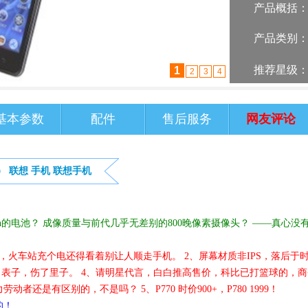
产品概括
产品类别
推荐星级
2
1
3
4
基本参数
配件
售后服务
网友评论
）
联想
手机
联想手机
ah的电池？ 成像质量与前代几乎无差别的800晚像素摄像头？ ——真心没
，火车站充个电还得看着别让人顺走手机。 2、屏幕材质非IPS，落后于
了表子，伤了里子。 4、请明星代言，白白推高售价，科比已打篮球的，商
还是有区别的，不是吗？ 5、P770 时价900+，P780 1999！
的！