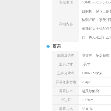
客服电话
400-818-8818；400
自购机日起（以购
检测证明，享受7
详细内容
单独购买手机配件
的，将无法进行正
屏幕
触摸屏类型
电容屏，多点触控
主屏尺寸
5英寸
主屏分辨率
1280x720像素
屏幕像素密度
294ppi
屏幕技术
超灵敏触摸
窄边框
5.37mm
屏幕占比
66.01%