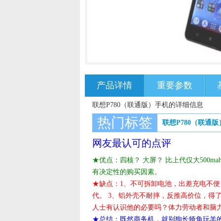
产品详情
重要参数
联想P780（联通版）手机的详细信息
热门标签
联想P780（联通版
网友最认可的点评
★优点：四核？ 大屏？ 比上代仅大500m
有决定性的购买因素。
★缺点：1、不可拆卸电池，出差充电不便
代。 3、铝外壳不耐摔，反推高价位，得
人士有认识他的必要吗？体力劳动者和脑力劳动者
★总结：既然商务机，就别狗长犄角玩羊