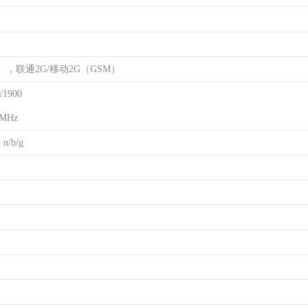
），联通2G/移动2G（GSM）
/1900
MHz
n/b/g