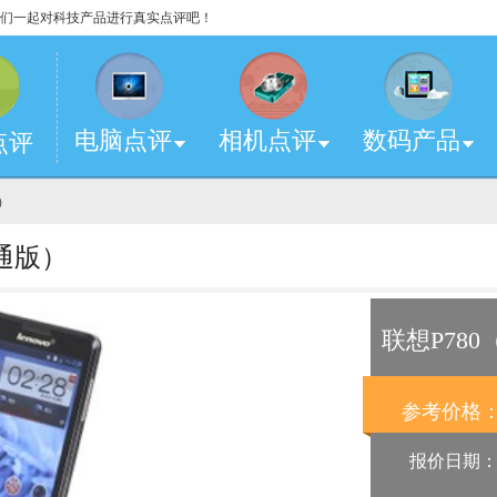
，让我们一起对科技产品进行真实点评吧！
电脑点评
相机点评
数码产品
点评
版）
通版）
联想P78
参考价格
报价日期