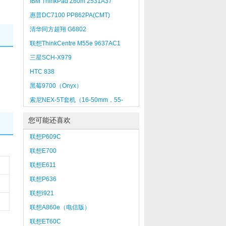
IBM ThinkPad Z60m 2531A37
惠普DC7100 PP862PA(CMT)
清华同方超翔 G6802
联想ThinkCentre M55e 9637AC1
三星SCH-X979
HTC 838
黑莓9700（Onyx）
索尼NEX-5T套机（16-50mm，55-
210mm）
您可能还喜欢
联想P609C
联想E700
联想E611
联想P636
联想i921
联想A860e（电信版）
联想ET60C