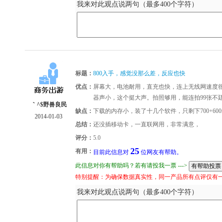
我来对此观点说两句（最多400个字符）
标题：
800入手，感觉没那么差，反应也快
优点：
屏幕大，电池耐用，直充也快，连上无线网速度很
器声小，这个挺大声。拍照够用，能连拍99张不
｀^$野兽良民
缺点：
下载的内存小，装了十几个软件，只剩下700+600
2014-01-03
总结：
还没插移动卡，一直联网用，非常满意，
评分：
5.0
25
有用：
目前此信息对
位网友有帮助。
此信息对你有帮助吗？若有请投我一票 --->
特别提醒：为确保数据真实性，同一产品所有点评仅有
我来对此观点说两句（最多400个字符）