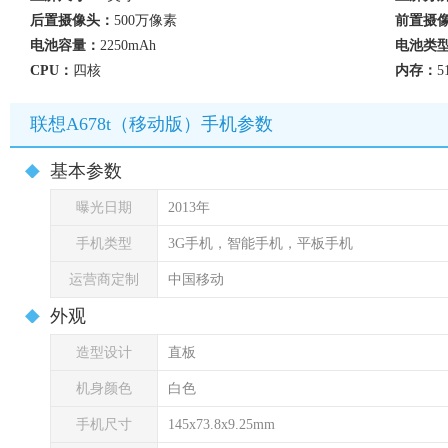
后置摄像头：
500万像素
前置摄
电池容量：
2250mAh
电池类
CPU：
四核
内存：
5
联想A678t（移动版）手机参数
基本参数
曝光日期
2013年
手机类型
3G手机，智能手机，平板手机
运营商定制
中国移动
外观
造型设计
直板
机身颜色
白色
手机尺寸
145x73.8x9.25mm