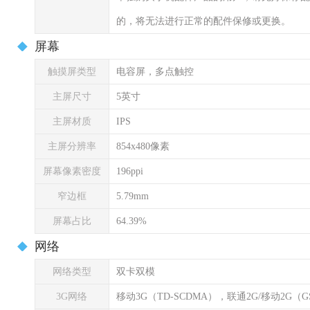
的，将无法进行正常的配件保修或更换。
屏幕
触摸屏类型
电容屏，多点触控
主屏尺寸
5英寸
主屏材质
IPS
主屏分辨率
854x480像素
屏幕像素密度
196ppi
窄边框
5.79mm
屏幕占比
64.39%
网络
网络类型
双卡双模
3G网络
移动3G（TD-SCDMA），联通2G/移动2G（G