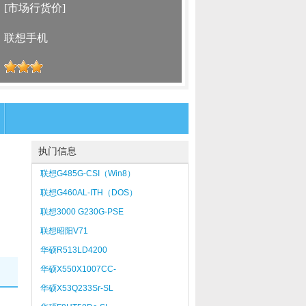
：
[市场行货价]
：
联想手机
：
执门信息
联想G485G-CSI（Win8）
联想G460AL-ITH（DOS）
联想3000 G230G-PSE
联想昭阳V71
N1800X5256M030GDOxU
华硕R513LD4200
华硕X550X1007CC-
SL（2GB/500GB）
华硕X53Q233Sr-SL