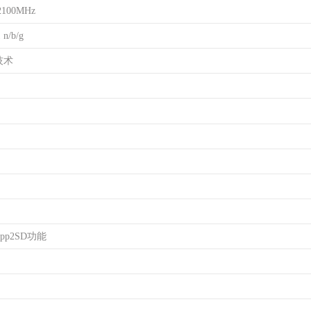
2100MHz
n/b/g
技术
pp2SD功能