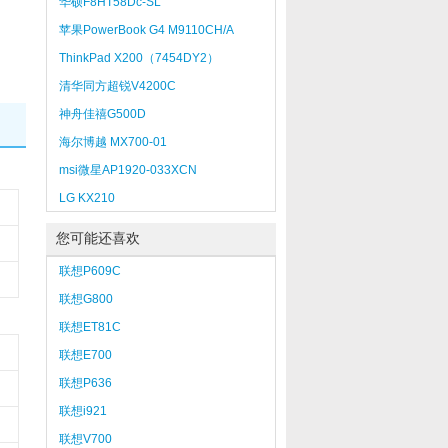
华硕F8HT58Dc-SL
苹果PowerBook G4 M9110CH/A
ThinkPad X200（7454DY2）
清华同方超锐V4200C
神舟佳禧G500D
海尔博越 MX700-01
msi微星AP1920-033XCN
LG KX210
您可能还喜欢
联想P609C
联想G800
联想ET81C
联想E700
联想P636
联想i921
联想V700