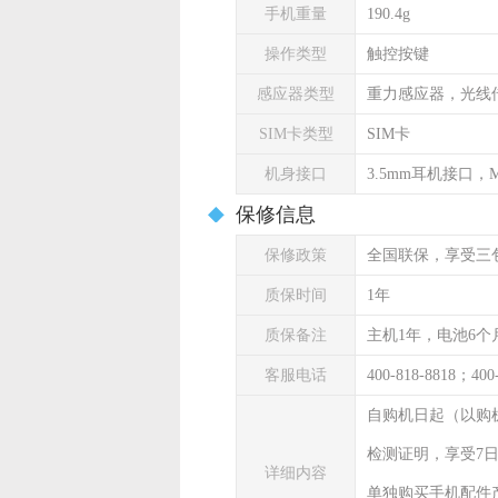
手机重量
190.4g
操作类型
触控按键
感应器类型
重力感应器，光线
SIM卡类型
SIM卡
机身接口
3.5mm耳机接口，Mi
保修信息
保修政策
全国联保，享受三
质保时间
1年
质保备注
主机1年，电池6个
客服电话
400-818-8818；400
自购机日起（以购
检测证明，享受7
详细内容
单独购买手机配件