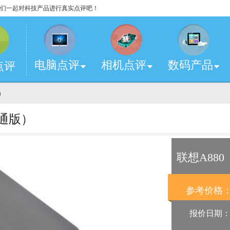
，让我们一起对科技产品进行真实点评吧！
电脑点评
相机点评
数码产品
点评
版）
联通版）
联想A88
参考价格
报价日期