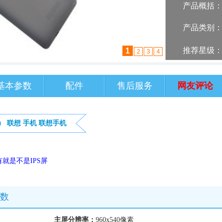
产品概括
产品类别
推荐星级
2
1
3
4
基本参数
配件
售后服务
网友评论
）
联想
手机
联想手机
就是不是IPS屏
参数
主屏分辨率：
960x540像素