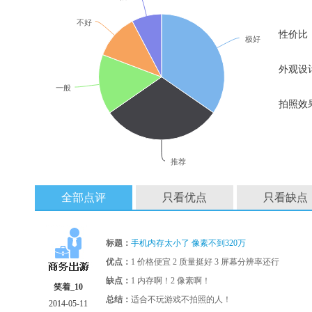
不好
性价比
极好
外观设
一般
拍照效
推荐
全部点评
只看优点
只看缺点
标题：
手机内存太小了 像素不到320万
优点：
1 价格便宜 2 质量挺好 3 屏幕分辨率还行
缺点：
1 内存啊！2 像素啊！
笑着_10
总结：
适合不玩游戏不拍照的人！
2014-05-11