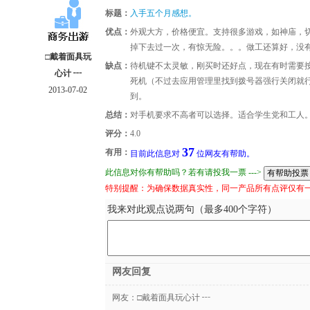
标题：
入手五个月感想。
优点：
外观大方，价格便宜。支持很多游戏，如神庙，
掉下去过一次，有惊无险。。。做工还算好，没
□戴着面具玩
缺点：
待机键不太灵敏，刚买时还好点，现在有时需要
心计 ┅
死机（不过去应用管理里找到拨号器强行关闭就
2013-07-02
到。
总结：
对手机要求不高者可以选择。适合学生党和工人
评分：
4.0
37
有用：
目前此信息对
位网友有帮助。
此信息对你有帮助吗？若有请投我一票 --->
特别提醒：为确保数据真实性，同一产品所有点评仅有
我来对此观点说两句（最多400个字符）
网友回复
网友：
□戴着面具玩心计 ┅