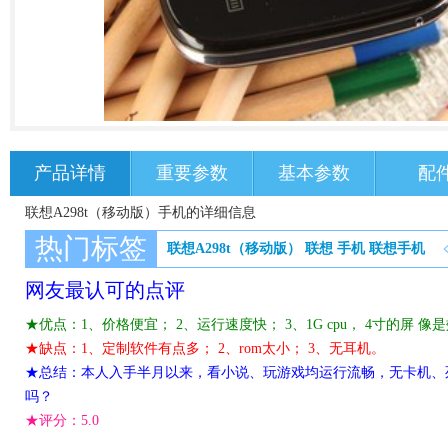
产品详情
重要参数
基本参数
配
联想A298t（移动版）手机的详细信息
热门标签
联想A298t（移动版）
联想
手机
联想手机
网友最认可的点评
★优点：1、价格便宜； 2、运行速度快； 3、1G cpu， 4寸的屏 像是
★缺点：1、定制软件有点多； 2、rom太小； 3、无耳机。
★总结：本人入手半月以来，看小说、玩游戏均运行流畅，无卡机、死
吗？
★评分：
5.0