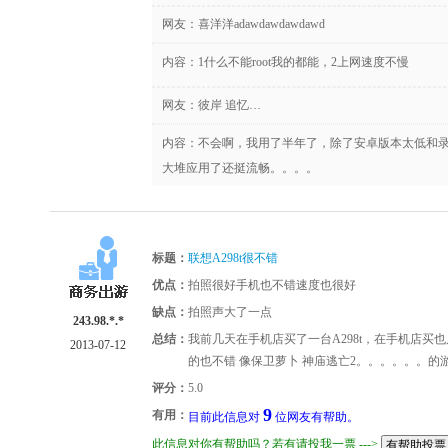
网友：
喜洋洋adawdawdawdawd
内容：1什么不能root我的都能，2上网速度不慢
网友：
彼岸 追忆…
内容：不会啊，我用了半年了，除了安卓版本太低和
大堆应用了还挺流畅。。。。
标题：
联想A298t很不错
优点：
拍照很好手机也不错速度也很好
缺点：
拍照声大了一点
243.98.*.*
总结：
我前几天在手机店买了一台A298t，在手机店买
2013-07-12
的也不错 像保卫萝卜 神庙逃亡2。。。。。。
评分：
5.0
9
有用：
目前此信息对
位网友有帮助。
此信息对你有帮助吗？若有请投我一票 --->