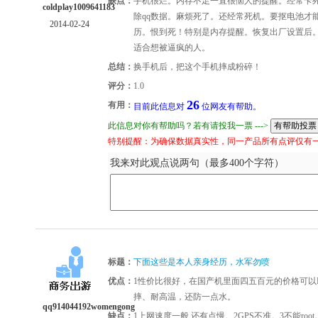
缺点：
手机很烂。内存不足一直很恼人的提醒。经常卡死
coldplay1009641183
除qq数据。麻烦死了。还经常死机。要抠电池才
2014-02-24
历。恨到死！特别是内存提醒。恢复出厂设置后。
适合想被逼疯的人。
总结：
换手机后，把这个手机摔成粉碎！
评分：
1.0
26
有用：
目前此信息对
位网友有帮助。
此信息对你有帮助吗？若有请投我一票 --->
特别提醒：为确保数据真实性，同一产品所有点评仅有
我来对此观点说两句（最多400个字符）
标题：
下面这些是本人亲身经历，水军勿喷
优点：
1性价比很好，在国产机里面四五百元的价格可以P
摔、耐高温，还防一点水。
qq914044192womengong
缺点：
1上网速度一般 还有点慢。2GPS不准。3不能ro