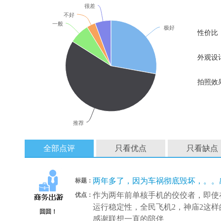
很差
不好
一般
极好
性价比
外观设
拍照效
推荐
全部点评
只看优点
只看缺点
两年多了，因为车祸彻底毁坏，。。感
标题：
作为两年前单核手机的佼佼者，即使
优点：
运行稳定性，全民飞机2，神庙2这样的
囬囬！
感谢联想一直的陪伴