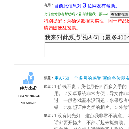
3
有用：
目前此信息对
位网友有帮助。
此信息对你有帮助吗？若有请投我一票 --->
特别提醒：为确保数据真实性，同一产品
请勿随便乱投票。
我来对此观点说两句（最多400
用A750一个多月的感受,写给各位朋
标题：
1 价钱不贵，我七月份四百多入手
优点：
用。 2 安卓系统非常方便，导文件非
13642882845ok
过，一般游戏基本没问题，水果忍者很
2013-08-16
错，比如照证件之类的相片。 5 外
1 没有闪光灯，这点我非常不满意。
缺点：
话都要开扬声，不然听起来挺费劲。 