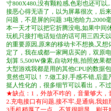
寸800X480,没有颗粒感,色彩也还可
接恶心得无语了，以为屏幕很次，后
问题，不是屏的问题 3电池给力,200
本一天才可以把它折腾没电,如果中间
玩机只接打电话短信的话可用三四天以上
的重要原因,原来的移动卡不想换,又想体
定了，我在成都一家网店买的，双原电+1
划算 5,500W像素,自动对焦,拍照效果
大型游戏我都是用的其他CPU的数据
竟然也可以！ 7.做工好,手感不错,后盖
挺人性化的，很多细节可以看出，不
★缺点：1，外放不咋的，音量够大，
2.充电接口有问题,接不牢,是通病,我
3手机稍厚了一点，不算很明显，刚开