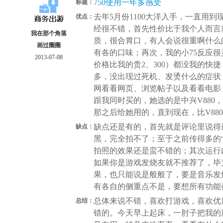
750使用一年多感受
标题：
去年5月份1100大洋入手，一直用
优点：
经很不错，首先性价比于我个人而言
我在那个角落
质，很合胃口，有人会说很重啊什么
画过圈圈
有各的口味；再次，我的小75反应
2013-07-08
价格比我的贵2、300）都没我的快
多，没出现过死机、发烫什么的症状
网看看网页、浏览帖子以及看看电影
跟我同时买的，她选的是中兴V880
那之后给她用的，直到现在，比V88
缺点还是有的，首先就是评论里说得
缺点：
黑，完全拍不了；至于之前传得多的
拍照的效果还是蛮不错的；其次运行
如果你是游戏发烧友就不推荐了，毕
果，也只能说是般般了，要是音乐发
有各自的侧重点不是，要想所有功能
总体来说不错，喜欢打游戏，喜欢优
总结：
错的。今天早上起床，一肘子把我的