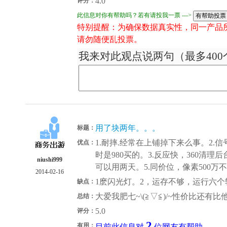
4.0
评分：
此信息对你有帮助吗？若有请投我一票 --->
特别提醒：为确保数据真实性，同一产品
请勿随便乱投票。
我来对此观点说两句（最多400
用了块两年。。。
标题：
1.耐摔.经常在上铺掉下来么事。2
优点：
时是980买的。3.反应快，360清
niushi999
可以用两天。5.同价位，像素500万
2014-02-16
1麽闪光灯。2，运存不够，运行六个
缺点：
大爱我肥七~\(≧▽≦)/~性价比还有
总结：
5.0
评分：
2
有用：
目前此信息对
位网友有帮助。