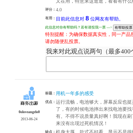
又在用，特意来这逛逛，看看有什么
4.0
评分：
8
有用：
目前此信息对
位网友有帮助。
此信息对你有帮助吗？若有请投我一票 --->
特别提醒：为确保数据真实性，同一产品
请勿随便乱投票。
我来对此观点说两句（最多400
用机一年多的感受
标题：
运行流畅，电池够大，屏幕反应也挺
优点：
了，有的时候电池摔出来找电池要找
0oloveangelo0
有。不得不说质量真好啊！我现在刷了
2013-06-24
来没有出现过死机情况！
机身太厚，款式不好看。显示不是很
缺点：