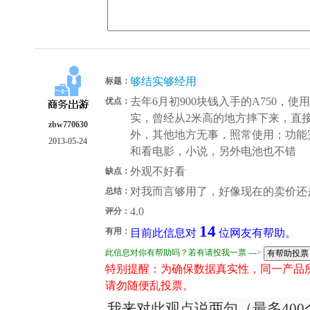
够结实够经用
标题：
去年6月初900块钱入手的A750，
优点：
实，曾经从2米高的地方摔下来，直
zbw770630
外，其他地方无事，照常使用；功能
2013-05-24
和看电影，小说，另外电池也不错
外观不好看
缺点：
对我而言够用了，好像现在的卖价还是
总结：
4.0
评分：
14
有用：
目前此信息对
位网友有帮助。
此信息对你有帮助吗？若有请投我一票 --->
特别提醒：为确保数据真实性，同一产品
请勿随便乱投票。
我来对此观点说两句（最多400