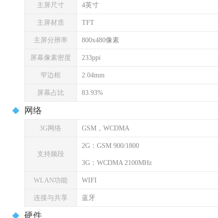
主屏尺寸
4英寸
主屏材质
TFT
主屏分辨率
800x480像素
屏幕像素密度
233ppi
窄边框
2.04mm
屏幕占比
83.93%
网络
3G网络
GSM，WCDMA
2G：GSM 900/1800
支持频段
3G：WCDMA 2100MHz
WLAN功能
WIFI
连接与共享
蓝牙
硬件