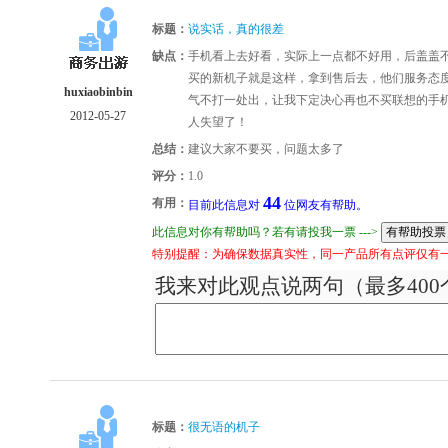
标题：
说实话，真的很差
缺点：
手机看上去好看，实际上一点都不好用，后盖盖不
买的新机子就是这样，拿到售后去，他们服务态
huxiaobinbin
气不打一处出，让我下定决心再也不买联想的手
2012-05-27
人失望了！
总结：
建议大家不要买，问题太多了
评分：
1.0
44
有用：
目前此信息对
位网友有帮助。
此信息对你有帮助吗？若有请投我一票 --->
特别提醒：为确保数据真实性，同一产品所有点评仅有
我来对此观点说两句（最多400
标题：
很无语的机子