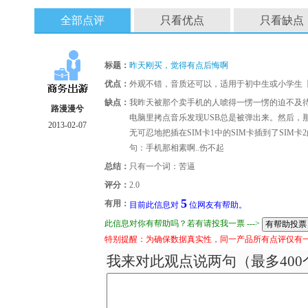
全部点评
只看优点
只看缺点
标题：
昨天刚买，觉得有点后悔啊
优点：
外观不错，音质还可以，适用于初中生或小学生
缺点：
我昨天被那个卖手机的人唬得一愣一愣的迫不及待
路漫漫兮
电脑里拷点音乐发现USB总是被弹出来。然后，
2013-02-07
无可忍地把插在SIM卡1中的SIM卡插到了SI
句：手机那相素啊..伤不起
总结：
只有一个词：苦逼
评分：
2.0
5
有用：
目前此信息对
位网友有帮助。
此信息对你有帮助吗？若有请投我一票 --->
特别提醒：为确保数据真实性，同一产品所有点评仅有
我来对此观点说两句（最多400