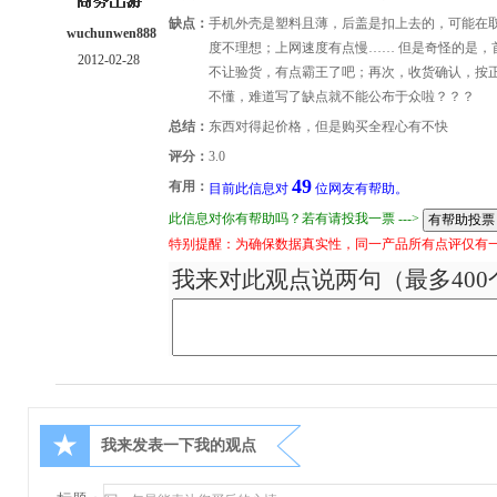
缺点：
手机外壳是塑料且薄，后盖是扣上去的，可能在
wuchunwen888
度不理想；上网速度有点慢…… 但是奇怪的是，
2012-02-28
不让验货，有点霸王了吧；再次，收货确认，按
不懂，难道写了缺点就不能公布于众啦？？？
总结：
东西对得起价格，但是购买全程心有不快
评分：
3.0
49
有用：
目前此信息对
位网友有帮助。
此信息对你有帮助吗？若有请投我一票 --->
特别提醒：为确保数据真实性，同一产品所有点评仅有
我来对此观点说两句（最多400
★
我来发表一下我的观点