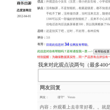
优点：
外观适合小女生（注意：很小的女生哈，小学或
缺点：
没有触屏，不是智能机，相素超级差，都不知道
态度游离症
手机不了解，没有做功课，当时没来北京，随便在
2012-04-01
1300可以买一部偏好的智能机了，后来不小心
但电话咨询后说换屏幕要300，所以我果断换了Htc
总结：
还是别买了吧，过时，不好用，各种后悔
评分：
3.0
34
有用：
目前此信息对
位网友有帮助。
此信息对你有帮助吗？若有请投我一票 --->
特别提醒：为确保数据真实性，同一产品所有点评仅有
我来对此观点说两句（最多400
网友回复
网友：
谨守° Versio
内容：外观看上去非常好看。。就