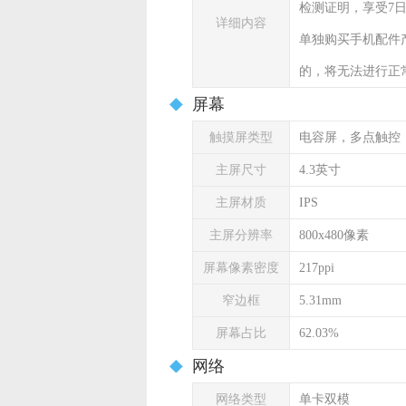
检测证明，享受7
详细内容
单独购买手机配件
的，将无法进行正
屏幕
触摸屏类型
电容屏，多点触控
主屏尺寸
4.3英寸
主屏材质
IPS
主屏分辨率
800x480像素
屏幕像素密度
217ppi
窄边框
5.31mm
屏幕占比
62.03%
网络
网络类型
单卡双模