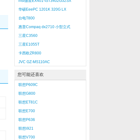
msi微星EX401-IST3402G32SX
华硕EeePC 1201K 320G LX
台电T800
惠普Compaq dx2710 小型立式
（FH089PA#AB2）
三星C3560
三星E1055T
卡西欧ZR800
JVC GZ-MS110AC
您可能还喜欢
联想P609C
联想G800
联想ET81C
联想E700
联想P636
联想i921
联想V700