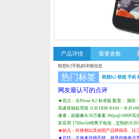
产品详情
重要参数
联想K2手机的详细信息
热门标签
联想K2
联想
手机
网友最认可的点评
★优点：乐Phone K2 标准版 配置： 频段：GSM 
高速双核处理器 1GB DDR RAM + 8GB 
像素，副摄像头30万像素 30fps@1080P
富应用 1760mAh锂离子电池，定制的大功率充
★缺点：价格相比其他国产品牌很高，比三星又
★总结：总体来说很不错，就是价格有点