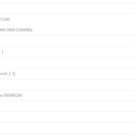
/2100
0/1800/2100MHz
.1
oid 2.3)
n MSM8260