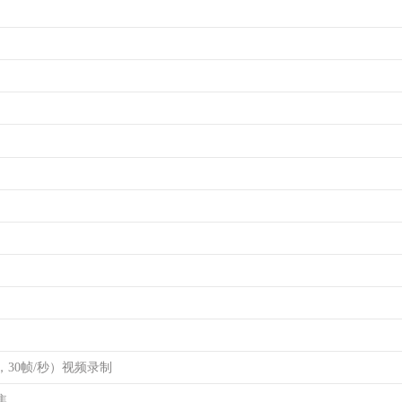
080，30帧/秒）视频录制
焦