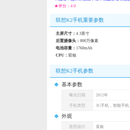
★评分：
4.0
联想K2手机重要参数
主屏尺寸：
4.3英寸
后置摄像头：
800万像素
电池容量：
1760mAh
CPU：
双核
联想K2手机参数
基本参数
曝光日期
2012年
手机类型
3G手机，智能手
外观
造型设计
直板