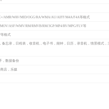
+/AMR/WAV/MID/OGG/RA/WMA/AU/AIFF/M4A/F4A等格式
/MOV/ASF/WMV/RM/RMVB/RM/3GP/MP4/RV/MPG/FLV等
MP等格式
，备忘录，日程表，收音机，电子书，闹钟，日历，录音机，情景模式，
手，数据备份
乐商店，乐媒