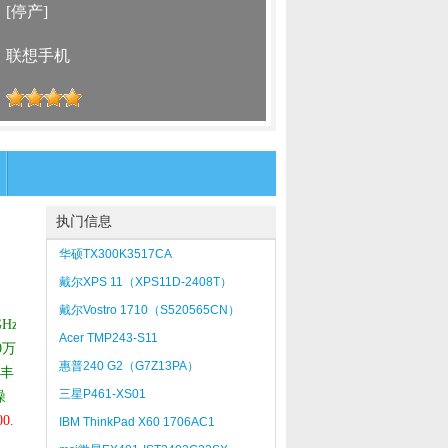
：
[停产]
：
联想手机
：
执门信息
华硕TX300K3517CA
戴尔XPS 11（XPS11D-2408T）
戴尔Vostro 1710（S520565CN）
GHz
Acer TMP243-S11
0万
惠普240 G2（G7Z13PA）
”丰
三星P461-XS01
噪
0.
IBM ThinkPad X60 1706AC1