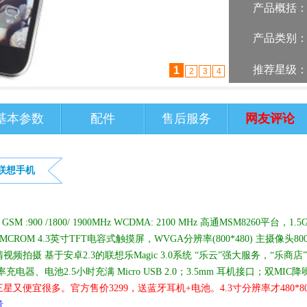
产品概括
产品类别
推荐星级
2
1
3
4
基本参数
配件
售后服务
网友评论
联想手机
:900 /1800/ 1900MHz WCDMA: 2100 MHz 高通MSM8260平台，1.5
eMMCROM 4.3英寸TFT电容式触摸屏，WVGA分辨率(800*480) 主摄像头80
高清视频拍摄 基于安卓2.3的联想乐Magic 3.0系统 “乐云”强大服务，“乐商店
电器、电池2.5小时充满 Micro USB 2.0；3.5mm 耳机接口；双MIC降
便宜很多。官方售价3299，送蓝牙耳机+电池。4.3寸分辨率才480*80
贵