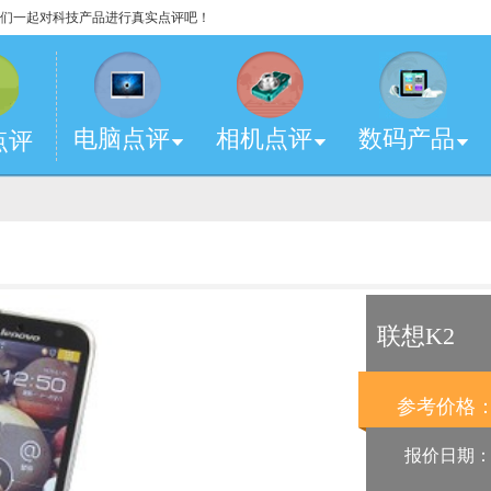
，让我们一起对科技产品进行真实点评吧！
电脑点评
相机点评
数码产品
点评
联想K2
参考价格
报价日期