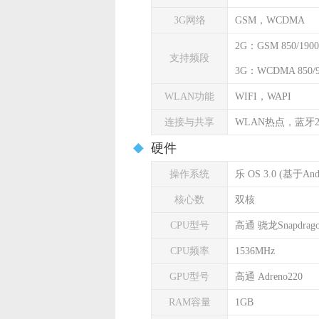
3G网络
GSM，WCDMA
2G：GSM 850/1900
支持频段
3G：WCDMA 850/90
WLAN功能
WIFI，WAPI
连接与共享
WLAN热点，蓝牙2
硬件
操作系统
乐 OS 3.0 (基于Andr
核心数
双核
CPU型号
高通 骁龙Snapdrago
CPU频率
1536MHz
GPU型号
高通 Adreno220
RAM容量
1GB