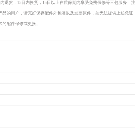
日内退货，15日内换货，15日以上在质保期内享受免费保修等三包服务！
产品的用户，请完好保存配件外包装以及发票原件，如无法提供上述凭证
常的配件保修或更换。