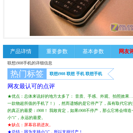
产品详情
重要参数
基本参数
网友
联想i908手机的详细信息
热门标签
联想i908
联想
手机
联想手机
网友最认可的点评
★优点：总体来说好的地方太多了： 音质、手感、外观、拍照效果…
一款物超所值的手机了！），然而遗憾的是它停产了，虽有取代它的升级
的真正的最爱：i908！ 我敢肯定，如果i908不停产，那么它将会缔造
小“i”，永远的最爱。
★缺点：屏幕容易进灰。
★总结：因为支持小“i”，所以支持过产！