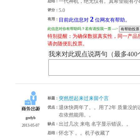
一代神机，绝无仅有。真希望能有小
总结：
5.0
评分：
2
有用：
目前此信息对
位网友有帮助。
此信息对你有帮助吗？若有请投我一票 --->
特别提醒：为确保数据真实性，同一产品
请勿随便乱投票。
我来对此观点说两句（最多400
突然想起来过来留个言
标题：
退休快两年了。。用了2年 质量没的
优点：
在依然能用。。
geelyb
出过几次 来电 名字显示错误。。
缺点：
2013-05-07
怀念下 。。机子收藏了
总结：