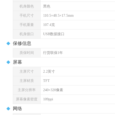
机身颜色
黑色
手机尺寸
110.5×48.5×17.5mm
手机重量
107.4克
机身接口
USB数据接口
保修信息
质保时间
行货联保1年
屏幕
主屏尺寸
2.2英寸
主屏材质
TFT
主屏分辨率
240×320像素
屏幕像素密度
109ppi
网络