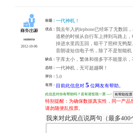
一代神机！
标题：
我去年入的lephone已经坏了无数
优点：
道桥的时候从自行车上摔到马路上，
sumera
掉进水里四五回，晾干了照样无鸭梨
2012-10-06
音朗读短信电子书，除了不是智能机
字库太小，繁体和很多字不能显示，
缺点：
一代神机，无可超越啊！
总结：
5.0
评分：
5
有用：
目前此信息对
位网友有帮助。
此信息对你有帮助吗？若有请投我一票 --->
特别提醒：为确保数据真实性，同一产品
请勿随便乱投票。
我来对此观点说两句（最多400