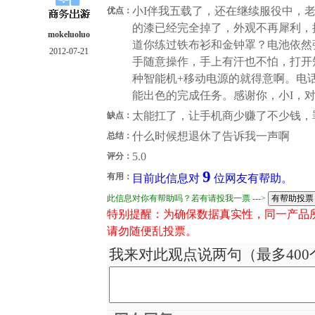
小I伴我五载了，还在继续服役中，老
优点：
的漆已经完全掉了，外观不再犀利，
mokeluoluo
道你练过铁布衫和金钟罩？电池依然
2012-07-21
手随意操作，手上有汗也不怕，打开
种智能机+移动电源的就得意啊。电
能出色的完成任务。感谢你，小I，
太能扛了，让手机商少赚了不少钱，
缺点：
什么时候想退休了告诉我一声啊
总结：
5.0
评分：
9
有用：
目前此信息对
位网友有帮助。
此信息对你有帮助吗？若有请投我一票 --->
特别提醒：为确保数据真实性，同一产品
请勿随便乱投票。
我来对此观点说两句（最多400