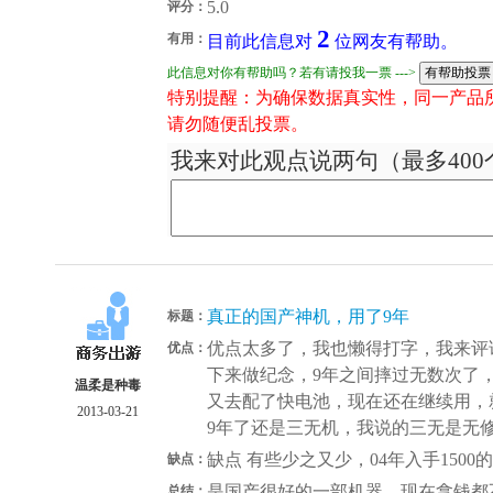
5.0
评分：
2
有用：
目前此信息对
位网友有帮助。
此信息对你有帮助吗？若有请投我一票 --->
特别提醒：为确保数据真实性，同一产品
请勿随便乱投票。
我来对此观点说两句（最多400
真正的国产神机，用了9年
标题：
优点太多了，我也懒得打字，我来评
优点：
下来做纪念，9年之间摔过无数次了
温柔是种毒
又去配了快电池，现在还在继续用，
2013-03-21
9年了还是三无机，我说的三无是无修无拆无
缺点 有些少之又少，04年入手1500的价格，我擦
缺点：
是国产很好的一部机器，现在拿钱都
总结：