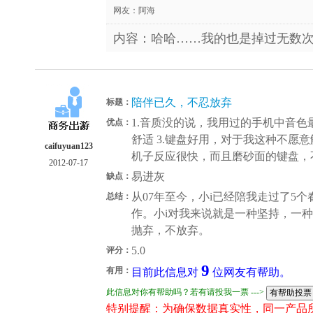
网友：
阿海
内容：哈哈……我的也是掉过无数
陪伴已久，不忍放弃
标题：
1.音质没的说，我用过的手机中音色
优点：
舒适 3.键盘好用，对于我这种不愿意
caifuyuan123
机子反应很快，而且磨砂面的键盘，
2012-07-17
易进灰
缺点：
从07年至今，小i已经陪我走过了5
总结：
作。小i对我来说就是一种坚持，一
抛弃，不放弃。
5.0
评分：
9
有用：
目前此信息对
位网友有帮助。
此信息对你有帮助吗？若有请投我一票 --->
特别提醒：为确保数据真实性，同一产品