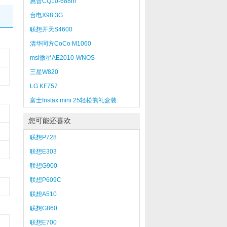
惠普CQ10-688nr
台电X98 3G
联想开天S4600
清华同方CoCo M1060
msi微星AE2010-WNOS
三星W820
LG KF757
富士Instax mini 25轻松熊礼盒装
您可能还喜欢
联想P728
联想E303
联想G900
联想P609C
联想A510
联想G860
联想E700