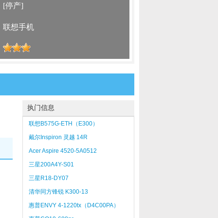
：
[停产]
：
联想手机
：
执门信息
联想B575G-ETH（E300）
戴尔Inspiron 灵越 14R
Turbo（Ins14TD-5628）
Acer Aspire 4520-5A0512
三星200A4Y-S01
三星R18-DY07
清华同方锋锐 K300-13
惠普ENVY 4-1220tx（D4C00PA）