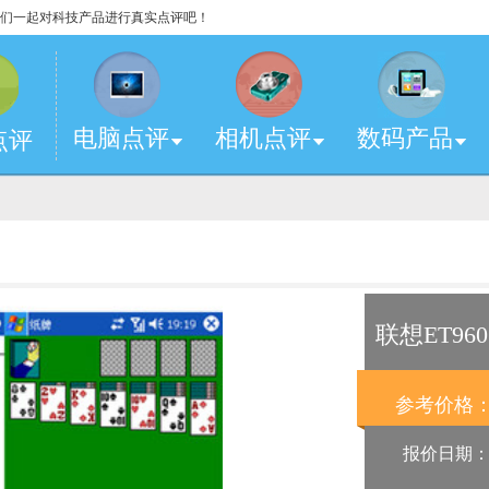
，让我们一起对科技产品进行真实点评吧！
电脑点评
相机点评
数码产品
点评
联想ET960
参考价格
报价日期