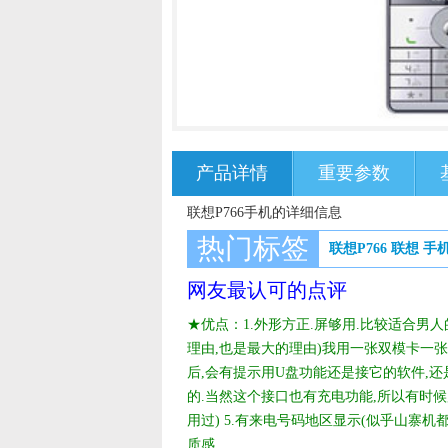
产品详情
重要参数
联想P766手机的详细信息
热门标签
联想P766
联想
手
网友最认可的点评
★优点：1.外形方正.屏够用.比较适合男人
理由,也是最大的理由)我用一张双模卡一张动
后,会有提示用U盘功能还是接它的软件,还
的.当然这个接口也有充电功能,所以有时候
用过) 5.有来电号码地区显示(似乎山寨机
质感...