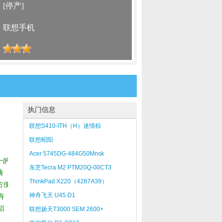
：
[停产]
：
联想手机
：
执门信息
联想S410-ITH（H）迷情棕
联想昭阳
E390AT2400W4512060BRW3b
Acer 5745DG-484G50Mnsk
一的
东芝Tecra M2 PTM20Q-00CT3
脑
ThinkPad X220（4287A39）
方便
神舟飞天 U45 D1
有
铝
联想扬天T3000 SEM 2600+
25680pD(D)