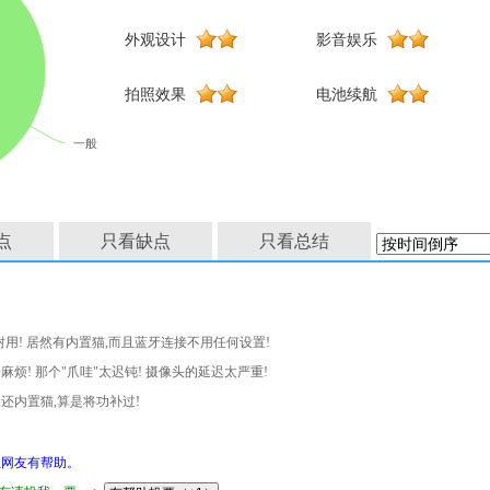
外观设计
影音娱乐
拍照效果
电池续航
一般
点
只看缺点
只看总结
耐用! 居然有内置猫,而且蓝牙连接不用任何设置!
麻烦! 那个"爪哇"太迟钝! 摄像头的延迟太严重!
还内置猫,算是将功补过!
网友有帮助。