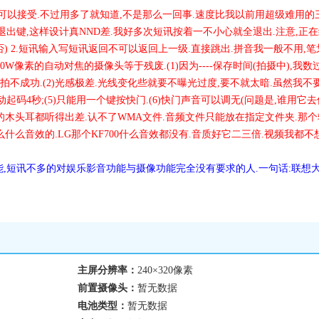
还可以接受.不过用多了就知道,不是那么一回事.速度比我以前用超级难用的
出键,这样设计真NND差.我好多次短讯按着一不小心就全退出.注意,正
) 2.短讯输入写短讯返回不可以返回上一级.直接跳出.拼音我一般不用,笔
0W像素的自动对焦的摄像头等于残废.(1)因为----保存时间(拍摄中),我数过
,拍不成功.(2)光感极差.光线变化些就要不曝光过度,要不就太暗.虽然我不
启动起码4秒;(5)只能用一个键按快门.(6)快门声音可以调无(问题是,谁用它去
.我的木头耳都听得出差.认不了WMA文件.音频文件只能放在指定文件夹.那个
么什么音效的.LG那个KF700什么音效都没有.音质好它二三倍.视频我都不
,短讯不多的对娱乐影音功能与摄像功能完全没有要求的人.一句话:联想
主屏分辨率：
240×320像素
前置摄像头：
暂无数据
电池类型：
暂无数据