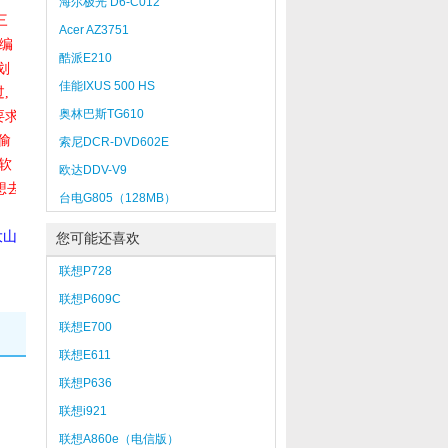
海尔极光 D6-C012
三
Acer AZ3751
在编
酷派E210
划
佳能IXUS 500 HS
,
奥林巴斯TG610
要求
偷
索尼DCR-DVD602E
软
欧达DDV-V9
想去
台电G805（128MB）
大山
您可能还喜欢
联想P728
联想P609C
联想E700
联想E611
联想P636
联想i921
联想A860e（电信版）