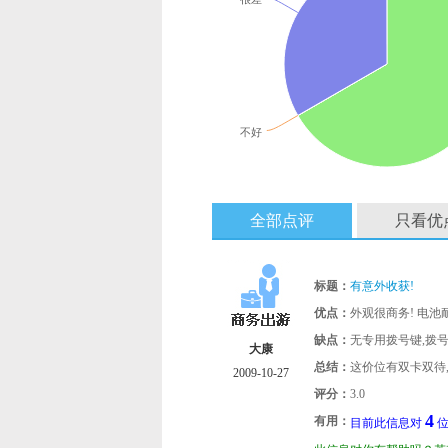
不好
全部点评
只看优
标题：
有意外收获!
优点：
外观很商务! 电池
缺点：
无专用拨号键,拨号
大康
总结：
这价位有双卡双待,
2009-10-27
评分：
3.0
4
有用：
目前此信息对
位