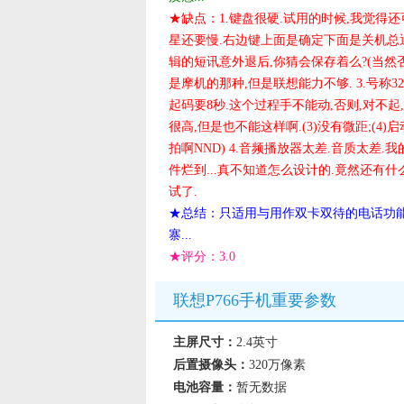
★缺点：1.键盘很硬.试用的时候,我觉得
星还要慢.右边键上面是确定下面是关机总退
辑的短讯意外退后,你猜会保存着么?(当然否
是摩机的那种,但是联想能力不够. 3.号称32
起码要8秒.这个过程手不能动,否则,对不起
很高,但是也不能这样啊.(3)没有微距;(4)
拍啊NND) 4.音频播放器太差.音质太差
件烂到...真不知道怎么设计的.竟然还有什
试了.
★总结：只适用与用作双卡双待的电话功能
寨...
★评分：
3.0
联想P766手机重要参数
主屏尺寸：
2.4英寸
后置摄像头：
320万像素
电池容量：
暂无数据