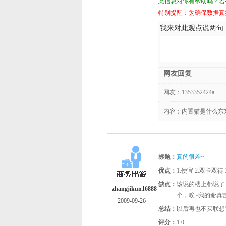
此信息对你有帮助吗？若有
特别提醒：为确保数据真
我来对此观点说两句（
网友回复
网友：
1353352424a
内容：内置猫是什么东
标题：
真的很差~
优点：
1.便宜 2.双卡双
缺点：
该说的楼上都说了
zhangjikun16888
个，唉~我的命真
2009-09-26
总结：
以后再也不买联想
评分：
1.0