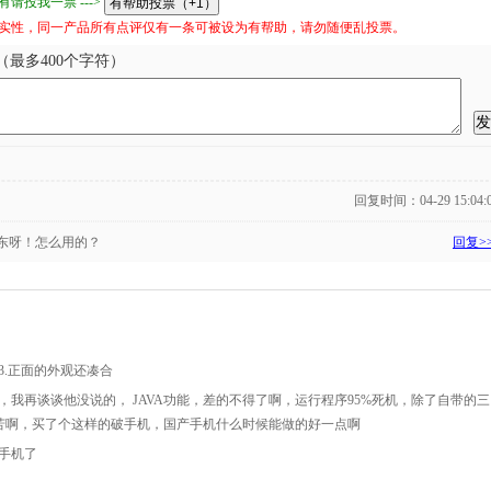
请投我一票 --->
实性，同一产品所有点评仅有一条可被设为有帮助，请勿随便乱投票。
最多400个字符）
回复时间：04-29 15:04:
东呀！怎么用的？
回复>
待 3.正面的外观还凑合
，我再谈谈他没说的， JAVA功能，差的不得了啊，运行程序95%死机，除了自带的三
苦啊，买了个这样的破手机，国产手机什么时候能做的好一点啊
手机了