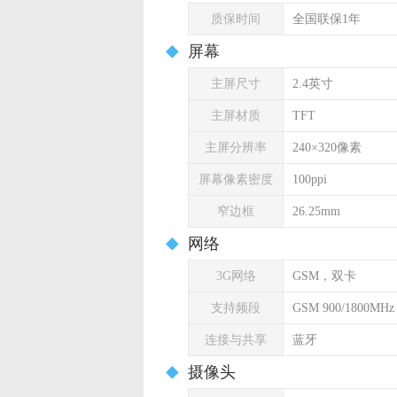
质保时间
全国联保1年
屏幕
主屏尺寸
2.4英寸
主屏材质
TFT
主屏分辨率
240×320像素
屏幕像素密度
100ppi
窄边框
26.25mm
网络
3G网络
GSM，双卡
支持频段
GSM 900/1800MHz
连接与共享
蓝牙
摄像头