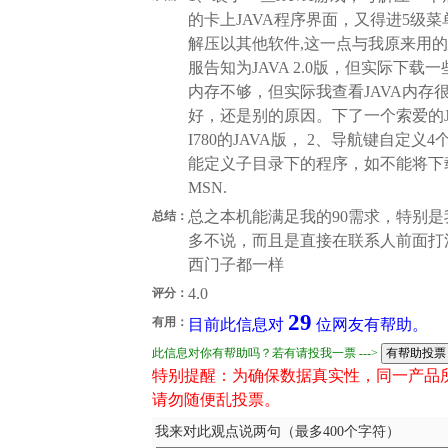
的卡上JAVA程序界面，又得进5级菜
解压以其他软件,这一点与我原来用
服告知为JAVA 2.0版，但实际下载
内存不够，但实际我查看JAVA内存很
好，还是别的原因。下了一个索爱的J
I780的JAVA版， 2、导航键自
能定义子目录下的程序，如不能将下载
MSN.
总之本机能满足我的90需求，特别
总结：
多不说，而且是直接在联系人前面打沟
西门子都一样
4.0
评分：
29
有用：
目前此信息对
位网友有帮助。
此信息对你有帮助吗？若有请投我一票 --->
特别提醒：为确保数据真实性，同一产品
请勿随便乱投票。
我来对此观点说两句（最多400个字符）