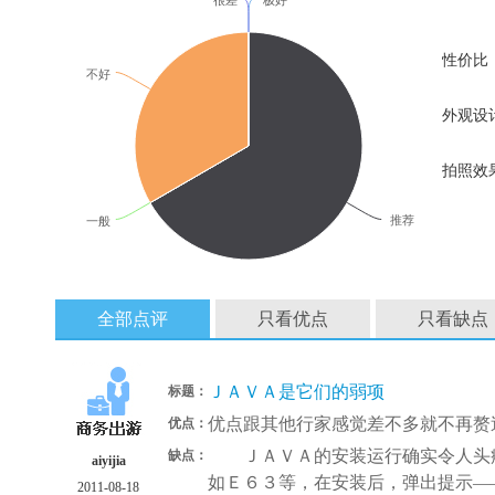
很差
极好
性价比
不好
外观设
拍照效
推荐
一般
全部点评
只看优点
只看缺点
ＪＡＶＡ是它们的弱项
标题：
优点跟其他行家感觉差不多就不再赘
优点：
ＪＡＶＡ的安装运行确实令人头疼
缺点：
aiyijia
如Ｅ６３等，在安装后，弹出提示—
2011-08-18