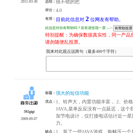
很不错的把
2011-03-30
总结：
4.0
评分：
2
有用：
目前此信息对
位网友有帮助。
此信息对你有帮助吗？若有请投我一票 --->
特别提醒：为确保数据真实性，同一产品
请勿随便乱投票。
我来对此观点说两句（最多400个字符）
强大的短信功能
标题：
1、铃声大，内置功能丰富， 2、价
优点：
JAVA,菜单反应没有一点延迟，这个我
592gigi
加节电设计，仅打接电话估计近一星
2009-09-07
力。
1、装了一些JAVA游戏，每解压一
缺点：