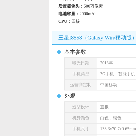
后置摄像头：
500万像素
电池容量：
2000mAh
CPU：
四核
三星I8558（Galaxy Win/移
基本参数
曝光日期
2013年
手机类型
3G手机，智能手机
运营商定制
中国移动
外观
造型设计
直板
机身颜色
白色，银色
手机尺寸
133.3x70.7x9.65mm