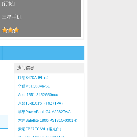
：
[行货]
：
三星手机
：
执门信息
联想B470A-IFI（i5
2450M/2GB/500GB）
华硕M51Q58Va-SL
Acer 1551-3452G50ncc
惠普15-d101tx（F9Z71PA）
苹果PowerBook G4 M8362TA/A
东芝Satellite 1800(PS181Q-0301H)
索尼EB27EC/WI（哑光白）