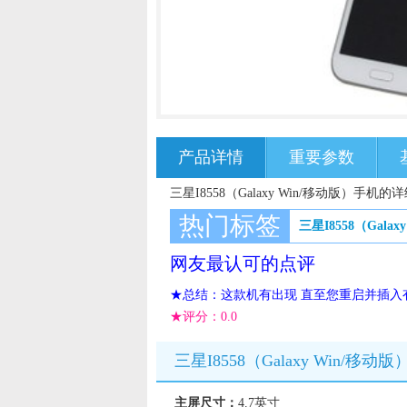
产品详情
重要参数
三星I8558（Galaxy Win/移动版）手机的
热门标签
三星I8558（Galax
网友最认可的点评
★总结：这款机有出现 直至您重启并插入
★评分：
0.0
三星I8558（Galaxy Win/移
主屏尺寸：
4.7英寸