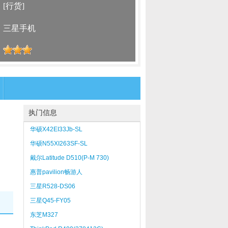
：
[行货]
：
三星手机
：
执门信息
华硕X42EI33Jb-SL
华硕N55XI263SF-SL
戴尔Latitude D510(P-M 730)
惠普pavilion畅游人
zt3046AP(DX833PA)
三星R528-DS06
三星Q45-FY05
东芝M327