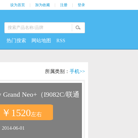
设为首页
|
加为收藏
|
注册
|
登录
热门搜索
网站地图
RSS
所属类别：
手机>>
 Grand Neo+（I9082C/联通
￥1520
：
左右
：
2014-06-01