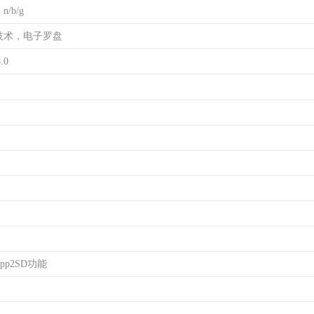
n/b/g
S技术，电子罗盘
.0
pp2SD功能