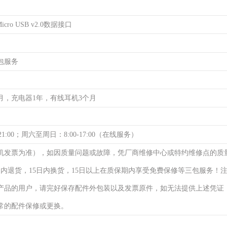
cro USB v2.0数据接口
包服务
月，充电器1年，有线耳机3个月
21:00；周六至周日：8:00-17:00（在线服务）
机发票为准），如因质量问题或故障，凭厂商维修中心或特约维修点的质
日内退货，15日内换货，15日以上在质保期内享受免费保修等三包服务！
产品的用户，请完好保存配件外包装以及发票原件，如无法提供上述凭证
常的配件保修或更换。