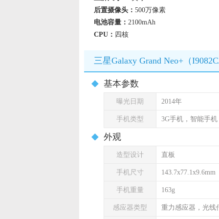
后置摄像头：
500万像素
电池容量：
2100mAh
CPU：
四核
三星Galaxy Grand Neo+（I9
基本参数
曝光日期
2014年
手机类型
3G手机，智能手
外观
造型设计
直板
手机尺寸
143.7x77.1x9.6mm
手机重量
163g
感应器类型
重力感应器，光线