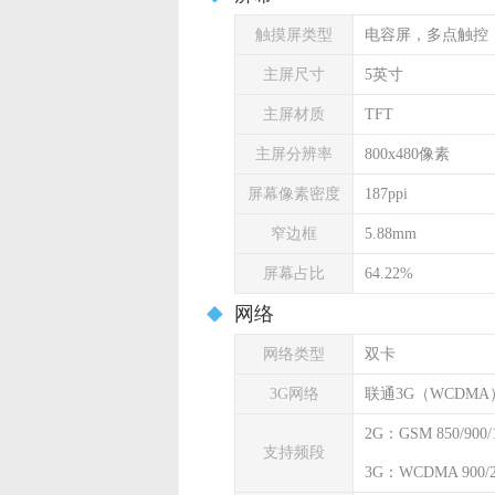
触摸屏类型
电容屏，多点触控
主屏尺寸
5英寸
主屏材质
TFT
主屏分辨率
800x480像素
屏幕像素密度
187ppi
窄边框
5.88mm
屏幕占比
64.22%
网络
网络类型
双卡
3G网络
联通3G（WCDMA
2G：GSM 850/900/1
支持频段
3G：WCDMA 900/