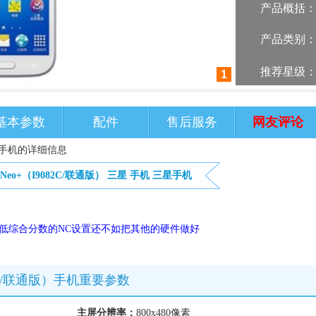
产品概括
产品类别
推荐星级
1
基本参数
配件
售后服务
网友评论
联通版）手机的详细信息
d Neo+（I9082C/联通版）
三星
手机
三星手机
拉低综合分数的NC设置还不如把其他的硬件做好
9082C/联通版）手机重要参数
主屏分辨率：
800x480像素