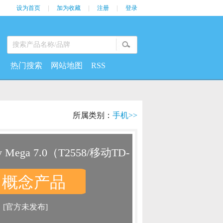
设为首页
|
加为收藏
|
注册
|
登录
热门搜索
网站地图
RSS
所属类别：
手机>>
 Mega 7.0（T2558/移动TD-
概念产品
：
：
[官方未发布]