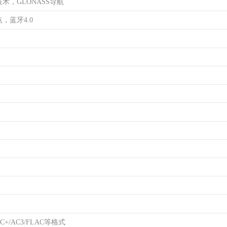
技术，GLONASS导航
点，蓝牙4.0
AC+/AC3/FLAC等格式