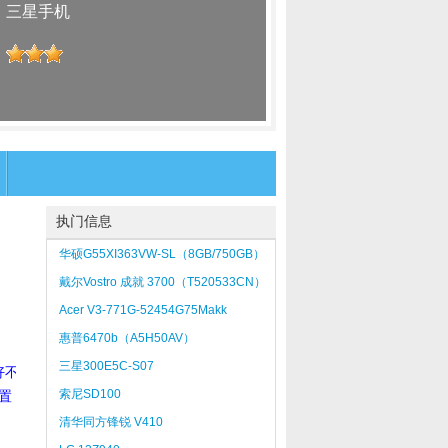
：
三星手机
：
执门信息
华硕G55XI363VW-SL（8GB/750GB）
戴尔Vostro 成就 3700（T520533CN）
Acer V3-771G-52454G75Makk
惠普6470b（A5H50AV）
三星300E5C-S07
好不
索尼SD100
置
清华同方锋锐 V410