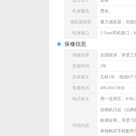
造型设计
直板
机身颜色
黑色
感应器类型
重力感应器，光线
机身接口
3.5mm耳机接口，Mi
保修信息
保修政策
全国联保，享受三
质保时间
1年
质保备注
主机1年，电池6个
客服电话
400-810-5858
电话备注
周一至周五：8:00-
自购机日起（以购
检测证明，享受7
详细内容
单独购买手机配件