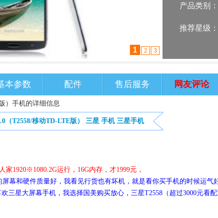
产品类别
推荐星级
2
1
3
基本参数
配件
售后服务
网友评论
D-LTE版）手机的详细信息
 7.0（T2558/移动TD-LTE版）
三星
手机
三星手机
20※1080.2G运行，16G内存，才1999元，
的屏幕和硬件质量好，我看见行货也有坏机，就是看你买手机的时候运气
喜欢三星大屏幕手机，我选择国美购买放心，三星T2558（超过3000元看配