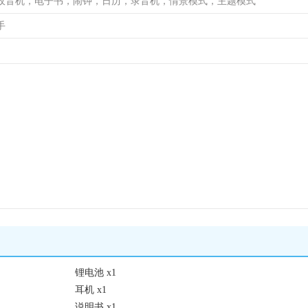
收音机，电子书，闹钟，日历，录音机，情景模式，主题模式
手
锂电池 x1
耳机 x1
说明书 x1