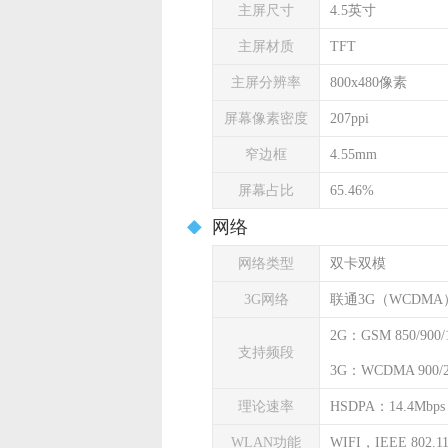
主屏尺寸
4.5英寸
主屏材质
TFT
主屏分辨率
800x480像素
屏幕像素密度
207ppi
窄边框
4.55mm
屏幕占比
65.46%
网络
网络类型
双卡双模
3G网络
联通3G（WCDMA
2G：GSM 850/900/1
支持频段
3G：WCDMA 900/
理论速率
HSDPA：14.4Mbps
WLAN功能
WIFI，IEEE 802.11 