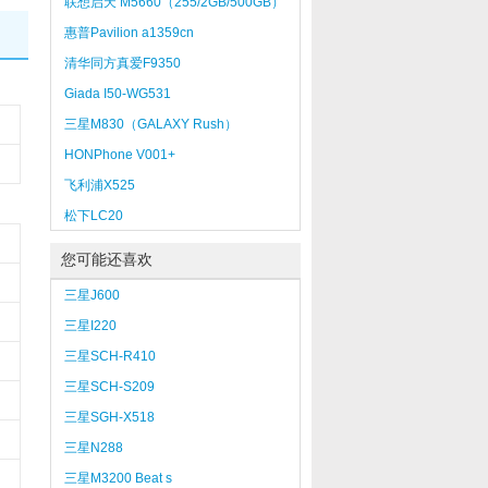
联想启天 M5660（255/2GB/500GB）
惠普Pavilion a1359cn
清华同方真爱F9350
Giada I50-WG531
三星M830（GALAXY Rush）
HONPhone V001+
飞利浦X525
松下LC20
您可能还喜欢
三星J600
三星I220
三星SCH-R410
三星SCH-S209
三星SGH-X518
三星N288
三星M3200 Beat s