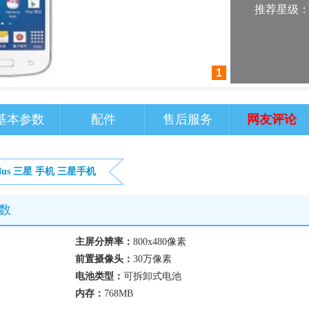
推荐星级
1
基本参数
配件
售后服务
网友评论
lus
三星
手机
三星手机
参数
主屏分辨率：
800x480像素
前置摄像头：
30万像素
电池类型：
可拆卸式电池
内存：
768MB