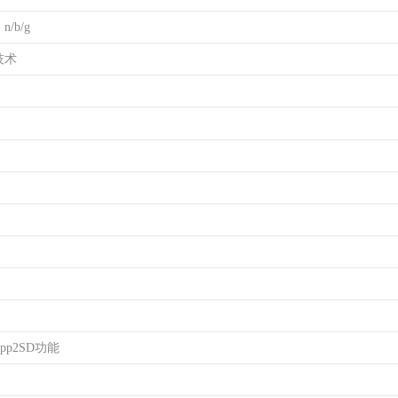
n/b/g
技术
pp2SD功能