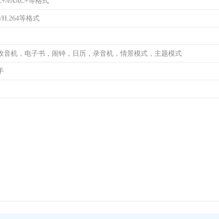
C+/eAAC+等格式
3/H.264等格式
收音机，电子书，闹钟，日历，录音机，情景模式，主题模式
手