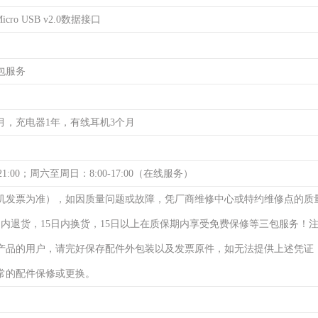
cro USB v2.0数据接口
包服务
月，充电器1年，有线耳机3个月
21:00；周六至周日：8:00-17:00（在线服务）
机发票为准），如因质量问题或故障，凭厂商维修中心或特约维修点的质
日内退货，15日内换货，15日以上在质保期内享受免费保修等三包服务！
产品的用户，请完好保存配件外包装以及发票原件，如无法提供上述凭证
常的配件保修或更换。