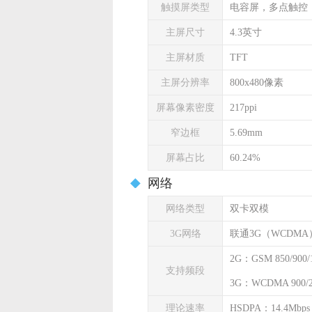
触摸屏类型
电容屏，多点触控
主屏尺寸
4.3英寸
主屏材质
TFT
主屏分辨率
800x480像素
屏幕像素密度
217ppi
窄边框
5.69mm
屏幕占比
60.24%
网络
网络类型
双卡双模
3G网络
联通3G（WCDMA
2G：GSM 850/900/1
支持频段
3G：WCDMA 900/
理论速率
HSDPA：14.4Mbps