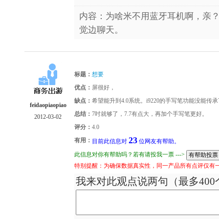
内容：为啥米不用蓝牙耳机啊，亲
觉边聊天。
标题：
想要
优点：
屏很好，
缺点：
希望能升到4.0系统。i9220的手写笔功能没能传
feidaopiaopiao
总结：
7吋就够了，7.7有点大，再加个手写笔更好。
2012-03-02
评分：
4.0
23
有用：
目前此信息对
位网友有帮助。
此信息对你有帮助吗？若有请投我一票 --->
特别提醒：为确保数据真实性，同一产品所有点评仅有
我来对此观点说两句（最多400