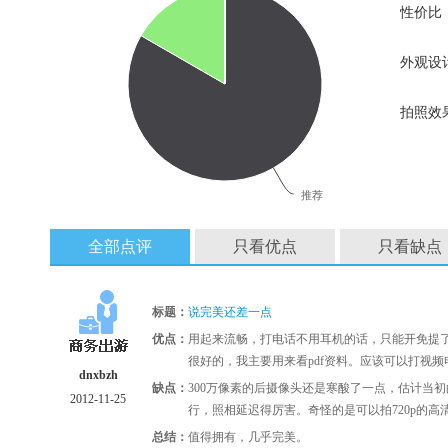
性价比
外观设
拍照效
推荐
全部点评
只看优点
只看缺点
标题：
说完美还差一点
优点：
用起来流畅，打电话不用耳机的话，只能开免提
很好的，我主要用来看pdf资料。应该可以打视
dnxbzh
缺点：
300万像素的后摄像头还是寒酸了一点，估计当
2012-11-25
行，照相延迟得厉害。奇怪的是可以拍720p的高
总结：
值得拥有，几乎完美。