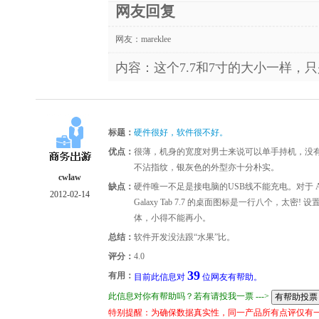
网友回复
网友：
mareklee
内容：这个7.7和7寸的大小一样，
标题：
硬件很好，软件很不好。
优点：
很薄，机身的宽度对男士来说可以单手持机，没有 8/
不沾指纹，银灰色的外型亦十分朴实。
cwlaw
缺点：
硬件唯一不足是接电脑的USB线不能充电。对于 An
2012-02-14
Galaxy Tab 7.7 的桌面图标是一行八个，
体，小得不能再小。
总结：
软件开发没法跟“水果”比。
评分：
4.0
39
有用：
目前此信息对
位网友有帮助。
此信息对你有帮助吗？若有请投我一票 --->
特别提醒：为确保数据真实性，同一产品所有点评仅有