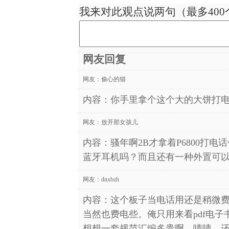
我来对此观点说两句（最多400
网友回复
网友：
偷心的猫
内容：你手里拿个这个大的大饼打电
网友：
放开那女孩儿
内容：骚年啊2B才拿着P6800打
蓝牙耳机吗？而且还有一种外置可以
网友：
dnxbzh
内容：这个板子当电话用还是稍微
当然也费电些。俺只用来看pdf电
想想一套规范汇编多贵啊，啧啧，