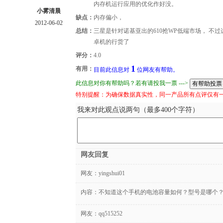
内存机运行应用的优化作好没。
小雾清晨
缺点：
内存偏小，
2012-06-02
总结：
三星是针对诺基亚出的610抢WP低端市场， 不
卓机的行货了
评分：
4.0
1
有用：
目前此信息对
位网友有帮助。
此信息对你有帮助吗？若有请投我一票 --->
特别提醒：为确保数据真实性，同一产品所有点评仅有
我来对此观点说两句（最多400个字符）
网友回复
网友：
yingshui01
内容：不知道这个手机的电池容量如何？型号是哪个
网友：
qq515252