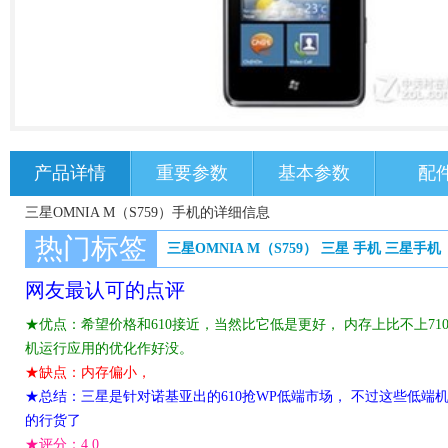
产品详情
重要参数
基本参数
配
三星OMNIA M（S759）手机的详细信息
热门标签
三星OMNIA M（S759）
三星
手机
三星手机
网友最认可的点评
★优点：希望价格和610接近，当然比它低是更好， 内存上比不上710，
机运行应用的优化作好没。
★缺点：内存偏小，
★总结：三星是针对诺基亚出的610抢WP低端市场， 不过这些低端
的行货了
★评分：
4.0