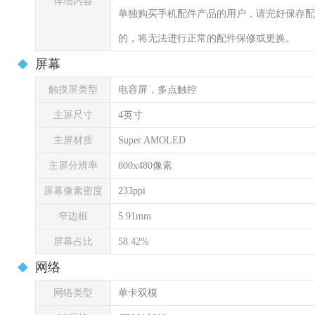
详细内容
单独购买手机配件产品的用户，请完好保存配
的，将无法进行正常的配件保修或更换。
屏幕
触摸屏类型
电容屏，多点触控
主屏尺寸
4英寸
主屏材质
Super AMOLED
主屏分辨率
800x480像素
屏幕像素密度
233ppi
窄边框
5.91mm
屏幕占比
58.42%
网络
网络类型
单卡双模