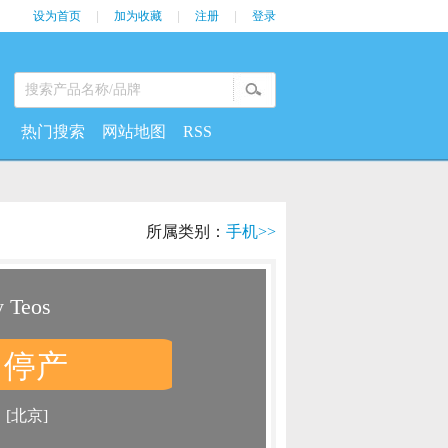
设为首页
|
加为收藏
|
注册
|
登录
热门搜索
网站地图
RSS
所属类别：
手机>>
 Teos
停产
：
：
[北京]