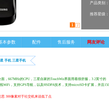
产品类别
推荐星级
2
1
基本参数
配件
售后服务
网友评论
星
手机
三星手机
67MHz的CPU，三星自家的TouchWiz界面用着很舒服，3.2英寸的
WiFi，支持GPS导航，以及HSDPA技术，支持microSD卡扩展，并且150
思 300像素对于社交机来说低了点