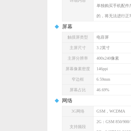
详细内容
单独购买手机配件
的，将无法进行正
屏幕
触摸屏类型
电容屏
主屏尺寸
3.2英寸
主屏分辨率
400x240像素
屏幕像素密度
146ppi
窄边框
6.59mm
屏幕占比
46.69%
网络
3G网络
GSM，WCDMA
2G：GSM 850/900/1
支持频段