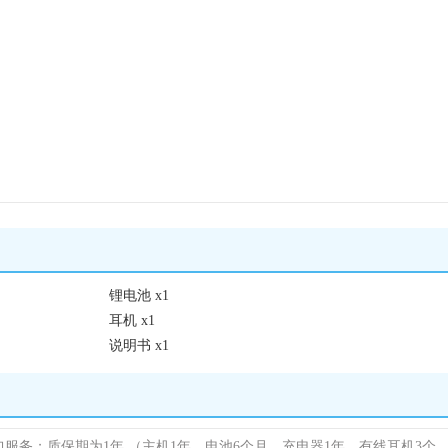
锂电池 x1
耳机 x1
说明书 x1
包服务；质保期为1年
（主机1年，电池6个月，充电器1年，有线耳机3个