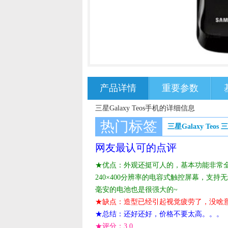
产品详情
重要参数
三星Galaxy Teos手机的详细信息
热门标签
三星Galaxy Teos
三
网友最认可的点评
★优点：外观还挺可人的，基本功能非常全面，6
240×400分辨率的电容式触控屏幕，支持无线
毫安的电池也是很强大的~
★缺点：造型已经引起视觉疲劳了，没啥意
★总结：还好还好，价格不要太高。。。
★评分：
3.0