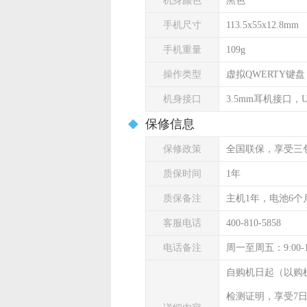
机身颜色
黑色
手机尺寸
113.5x55x12.8mm
手机重量
109g
操作类型
虚拟QWERTY键盘
机身接口
3.5mm耳机接口，U
保修信息
保修政策
全国联保，享受三
质保时间
1年
质保备注
主机1年，电池6个
客服电话
400-810-5858
电话备注
周一至周五：9:00-
自购机日起（以购
检测证明，享受7