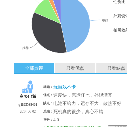
性价比
外观设
极好
拍照效
推荐
全部点评
只看优点
只看缺点
玩游戏不卡
标题：
速度快，完运狂七，外观漂亮
优点：
电池不给力，运存不大，散热不好
缺点：
q1193538401
死机真的很少，真心不错
2014-06-02
总结：
4.0
评分：