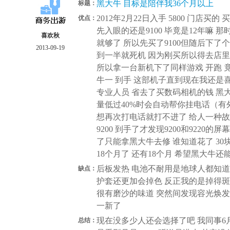
黑大牛 目标是陪伴我36个月以上
标题：
2012年2月22日入手 5800 门店
优点：
先入眼的还是9100 毕竟是12年嘛 
喜欢秋
就够了 所以先买了9100但随后下了个
2013-09-19
到一半就死机 因为刚买所以得去店里去
所以拿一台新机下了同样游戏 开跑 竟然
牛一 到手 这部机子直到现在我还是喜
专业人员 省去了买数码相机的钱 黑大
量低过40%时会自动帮你挂电话（有
想再次打电话就打不进了 给人一种故
9200 到手了才发现9200和9220
了只能拿黑大牛去修 谁知道花了 30
18个月了 还有18个月 希望黑大牛
后板发热 电池不耐用是地球人都知道
缺点：
护套还更加会掉色 反正我的是掉得
很有磨沙的味道 突然间发现容光焕发
一新了
现在没多少人还会选择了吧 我同事6月
总结：