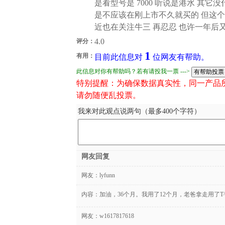
是看型号是 7000 听说是港水 其它没
是不应该在刚上市不久就买的 但这
近也在关注牛三 再忍忍 也许一年后又
4.0
评分：
1
有用：
目前此信息对
位网友有帮助。
此信息对你有帮助吗？若有请投我一票 --->
特别提醒：为确保数据真实性，同一产品
请勿随便乱投票。
我来对此观点说两句（最多400个字符）
网友回复
网友：
lyfunn
内容：加油，36个月。我用了12个月，老爸拿走用了T^
网友：
w1617817618