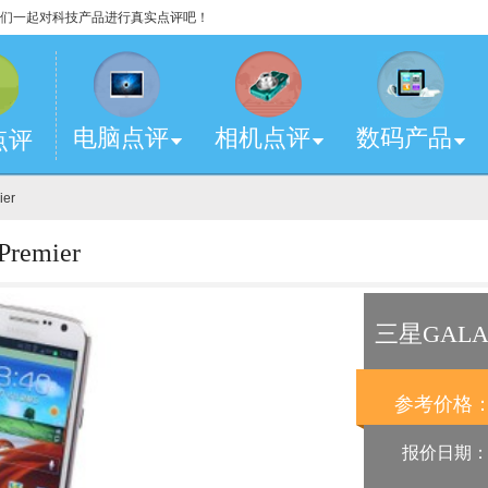
，让我们一起对科技产品进行真实点评吧！
电脑点评
相机点评
数码产品
点评
ier
emier
三星GALAX
参考价格
报价日期