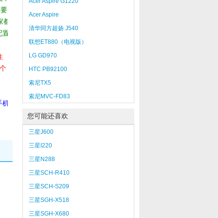
Acer Aspire G1220
主要
Acer Aspire
家都
M5641（Q8200/4GB/640GB）
清华同方超扬 J540
配置
联想ET880（电视版）
。
LG GD970
住
个
HTC PB92100
索尼TX5
索尼MVC-FD83
手机
您可能还喜欢
三星J600
三星I220
三星N288
三星SCH-R410
三星SCH-S209
三星SGH-X518
三星SGH-X680