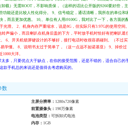
卸载）无需ROOT，不影响质保，（这样的话比公开版的9260要好些，
一些功能还是比较人性化得分。 9、信号稳定，通话清晰，我所在的单位和
，而且更加优惠。 10,、单位有人用i9100G，我对比了一下，各方面的
光滑。 2、机身内存严重缩水，说是8G，但实际只有3.97G的使用空间
、来电铃声偏小，而且喇叭在机身后盖的下方，平时放手机时恰好有把喇叭遮
般。 6、开关机锁屏键设计的不够好，接打电话时收很容易碰到。（不过买
不易学懂。 8、说明书太过于简单了，（这一点远不如诺基亚） 9、掉价过
近1000大洋。
求太多，只要优点大于缺点，在你的接受范围，还是不错的，适合自己的
。这款手机总的来说还是值得去考虑购买的。
参数
主屏分辨率：
1280x720像素
前置摄像头：
190万像素
电池类型：
可拆卸式电池
内存：
1GB