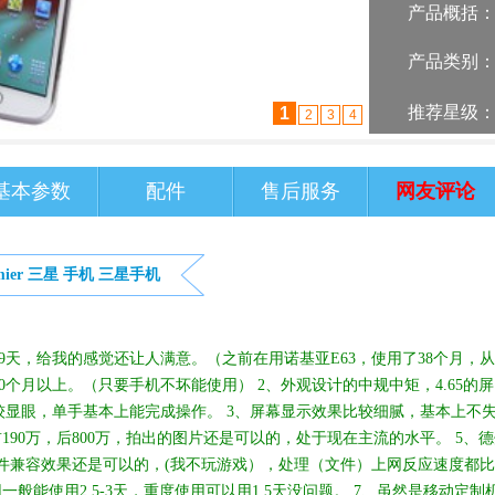
产品概括
产品类别
推荐星级
2
1
3
4
基本参数
配件
售后服务
网友评论
ier
三星
手机
三星手机
9天，给我的感觉还让人满意。（之前在用诺基亚E63，使用了38个月，
0个月以上。（只要手机不坏能使用） 2、外观设计的中规中矩，4.65的屏
显眼，单手基本上能完成操作。 3、屏幕显示效果比较细腻，基本上不
190万，后800万，拍出的图片还是可以的，处于现在主流的水平。 5、
软件兼容效果还是可以的，(我不玩游戏），处理（文件）上网反应速度都
般能使用2.5-3天，重度使用可以用1.5天没问题。 7、虽然是移动定制