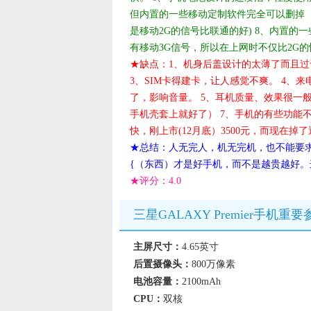
但内置的一些移动定制软件完全可以删掉（
是移动2G的信号比联通的好) 8、内置的
有移动3G信号，所以在上网时不仅比2G的快
★缺点：1、机身后盖设计的太薄了而且过于
3、SIM卡得建卡，让人感觉不爽。 4
了，影响音量。 5、耳机质量、效果很一
手机壳套上就好了） 7、手机的有些功能
快，刚上市(12月底）3500元，而现在掉了
★总结：人无完人，机无完机，也不能要
{（东西）才是好手机，而不是越贵越好
★评分：
4.0
三星GALAXY Premier手机重要
主屏尺寸：
4.65英寸
后置摄像头：
800万像素
电池容量：
2100mAh
CPU：
双核