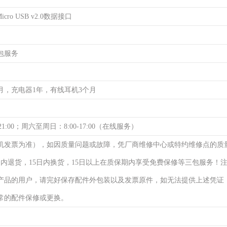
cro USB v2.0数据接口
包服务
月，充电器1年，有线耳机3个月
21:00；周六至周日：8:00-17:00（在线服务）
机发票为准），如因质量问题或故障，凭厂商维修中心或特约维修点的质
日内退货，15日内换货，15日以上在质保期内享受免费保修等三包服务！
产品的用户，请完好保存配件外包装以及发票原件，如无法提供上述凭证
常的配件保修或更换。