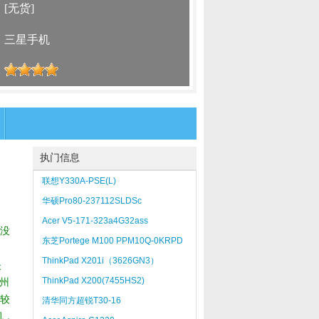
：
[无货]
：
三星手机
：
执门信息
联想Y330A-PSE(L)
华硕Pro80-237112SLDSc
Acer V5-171-323a4G32ass
从没
东芝Portege M100 PPM10Q-0KRPD
ThinkPad X201i（3626GN3）
失
ThinkPad X200(7455HS2)
德州
比较
清华同方超锐T30-16
机，