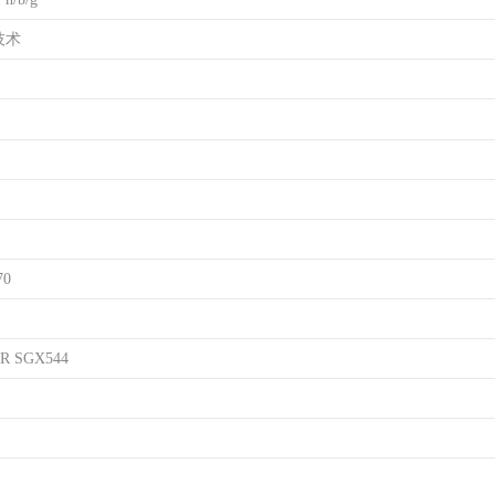
技术
70
VR SGX544