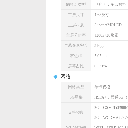
触摸屏类型
电容屏，多点触控
主屏尺寸
4.65英寸
主屏材质
Super AMOLED
主屏分辨率
1280x720像素
屏幕像素密度
316ppi
窄边框
5.05mm
屏幕占比
65.31%
网络
网络类型
单卡双模
3G网络
HSPA+，联通3G
2G：GSM 850/900/1
支持频段
3G：WCDMA 850/90
WLAN功能
WIFI，IEEE 802.11 