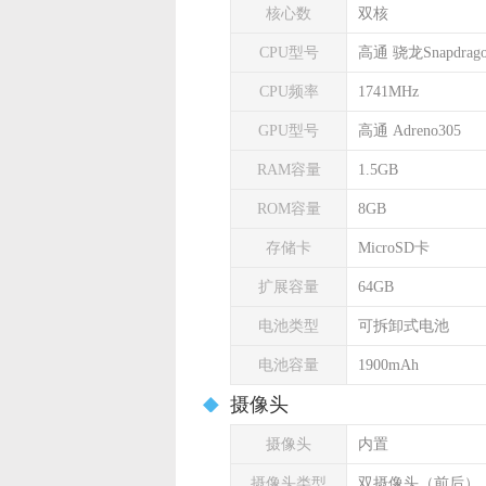
核心数
双核
CPU型号
高通 骁龙Snapdrago
CPU频率
1741MHz
GPU型号
高通 Adreno305
RAM容量
1.5GB
ROM容量
8GB
存储卡
MicroSD卡
扩展容量
64GB
电池类型
可拆卸式电池
电池容量
1900mAh
摄像头
摄像头
内置
摄像头类型
双摄像头（前后）