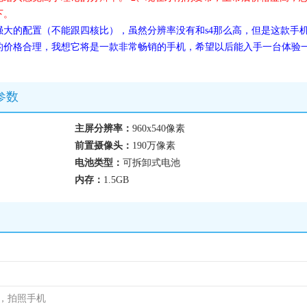
下。
大的配置（不能跟四核比），虽然分辨率没有和s4那么高，但是这款手
的价格合理，我想它将是一款非常畅销的手机，希望以后能入手一台体验
要参数
主屏分辨率：
960x540像素
前置摄像头：
190万像素
电池类型：
可拆卸式电池
内存：
1.5GB
机，拍照手机