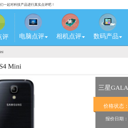
，让我们一起对科技产品进行真实点评吧！
电脑点评
相机点评
数码产品
点评
ini
 Mini
三星GALAX
价格状态
报价日期