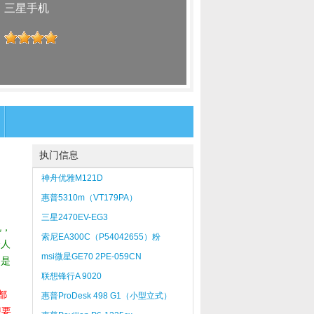
：
三星手机
：
执门信息
神舟优雅M121D
惠普5310m（VT179PA）
三星2470EV-EG3
机，
索尼EA300C（P54042655）粉
个人
msi微星GE70 2PE-059CN
不是
联想锋行A 9020
都
惠普ProDesk 498 G1（小型立式）
想要