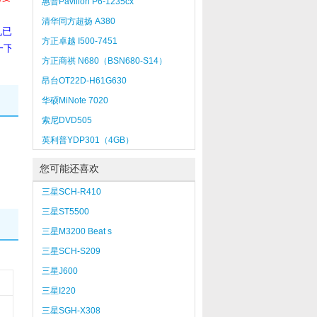
惠普Pavilion P6-1235cx
清华同方超扬 A380
机已
方正卓越 I500-7451
一下
方正商祺 N680（BSN680-S14）
昂台OT22D-H61G630
华硕MiNote 7020
索尼DVD505
英利普YDP301（4GB）
您可能还喜欢
三星SCH-R410
三星ST5500
三星M3200 Beat s
三星SCH-S209
三星J600
三星I220
三星SGH-X308