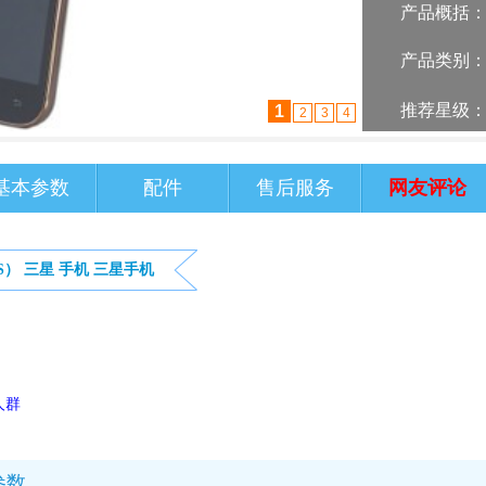
产品概括
产品类别
推荐星级
2
1
3
4
基本参数
配件
售后服务
网友评论
 S）
三星
手机
三星手机
人群
参数