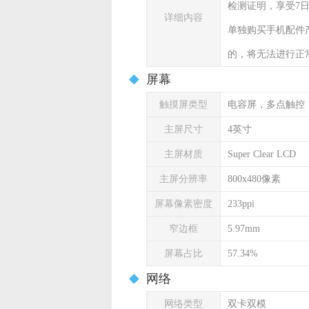
检测证明，享受7
详细内容
单独购买手机配件
的，将无法进行正
屏幕
触摸屏类型
电容屏，多点触控
主屏尺寸
4英寸
主屏材质
Super Clear LCD
主屏分辨率
800x480像素
屏幕像素密度
233ppi
窄边框
5.97mm
屏幕占比
57.34%
网络
网络类型
双卡双模