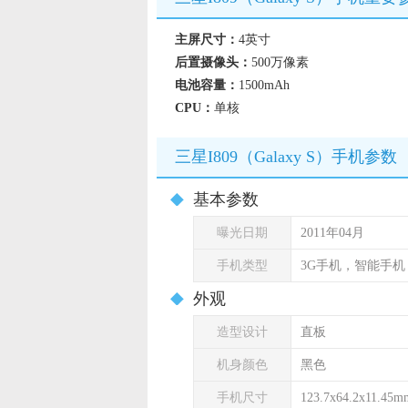
主屏尺寸：
4英寸
后置摄像头：
500万像素
电池容量：
1500mAh
CPU：
单核
三星I809（Galaxy S）手机参数
基本参数
曝光日期
2011年04月
手机类型
3G手机，智能手
外观
造型设计
直板
机身颜色
黑色
手机尺寸
123.7x64.2x11.45m