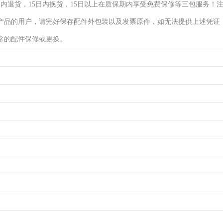
日内退货，15日内换货，15日以上在质保期内享受免费保修等三包服务！
产品的用户，请完好保存配件外包装以及发票原件，如无法提供上述凭证
常的配件保修或更换。