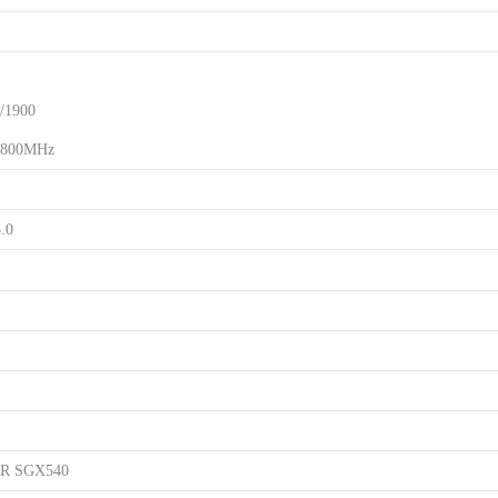
/1900
800MHz
.0
VR SGX540