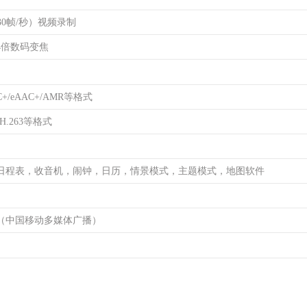
0，30帧/秒）视频录制
4倍数码变焦
C+/eAAC+/AMR等格式
/H.263等格式
日程表，收音机，闹钟，日历，情景模式，主题模式，地图软件
B（中国移动多媒体广播）