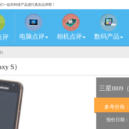
，让我们一起对科技产品进行真实点评吧！
电脑点评
相机点评
数码产品
点评
 S）
xy S）
三星I809（
参考价格
报价日期