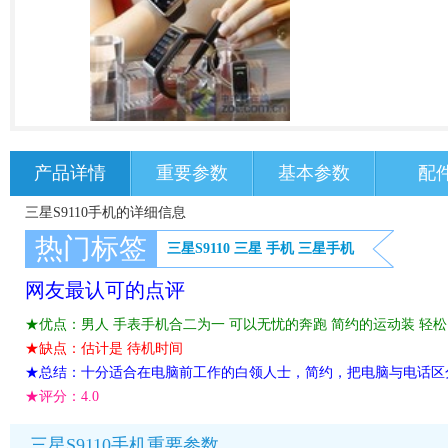
产品详情
重要参数
基本参数
配
三星S9110手机的详细信息
热门标签
三星S9110
三星
手机
三星手机
网友最认可的点评
★优点：男人 手表手机合二为一 可以无忧的奔跑 简约的运动装 轻
★缺点：估计是 待机时间
★总结：十分适合在电脑前工作的白领人士，简约，把电脑与电话区
★评分：
4.0
三星S9110手机重要参数