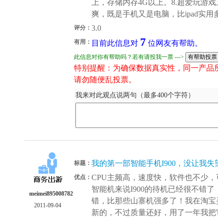
上，存储内存4G以上。8.超爱玩游
爽，既是手机又是电脑，比ipad实用
3.0
评分：
7
有用：
目前此信息对
位网友有帮助。
此信息对你有帮助吗？若有请投我一票 --->
特别提醒：为确保数据真实性，同一产品
请勿随便乱投票。
我来对此观点说两句（最多400个字符）
我的第一部智能手机I900，没让我
标题：
CPU主频高，速度快，软件也不少
优点：
智能机来说I900的待机已经很不错
meimei895008782
错，比那些山寨机强多了！我在淘宝
2011-09-04
新的，不过质量还好，用了一年我把