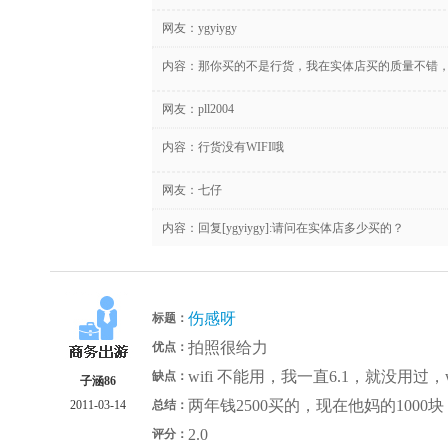
网友：
ygyiygy
内容：那你买的不是行货，我在实体店买的质量不错
网友：
pll2004
内容：行货没有WIFI哦
网友：
七仔
内容：回复[ygyiygy]:请问在实体店多少买的？
伤感呀
标题：
拍照很给力
优点：
wifi 不能用，我一直6.1，就没用过
缺点：
子涵86
两年钱2500买的，现在他妈的100
2011-03-14
总结：
2.0
评分：