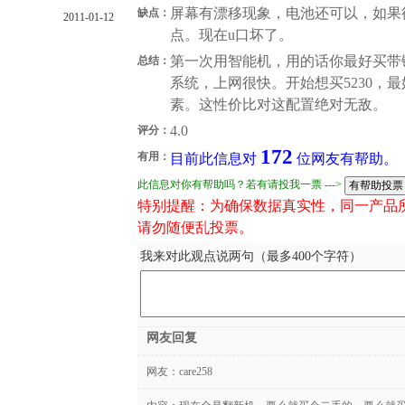
屏幕有漂移现象，电池还可以，如果
缺点：
2011-01-12
点。现在u口坏了。
第一次用智能机，用的话你最好买带
总结：
系统，上网很快。开始想买5230，最好
素。这性价比对这配置绝对无敌。
4.0
评分：
172
有用：
目前此信息对
位网友有帮助。
此信息对你有帮助吗？若有请投我一票 --->
特别提醒：为确保数据真实性，同一产品
请勿随便乱投票。
我来对此观点说两句（最多400个字符）
网友回复
网友：
care258