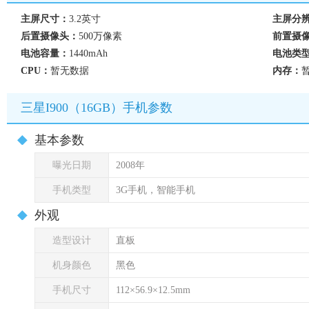
主屏尺寸：
3.2英寸
主屏分
后置摄像头：
500万像素
前置摄
电池容量：
1440mAh
电池类
CPU：
暂无数据
内存：
三星I900（16GB）手机参数
基本参数
曝光日期
2008年
手机类型
3G手机，智能手机
外观
造型设计
直板
机身颜色
黑色
手机尺寸
112×56.9×12.5mm