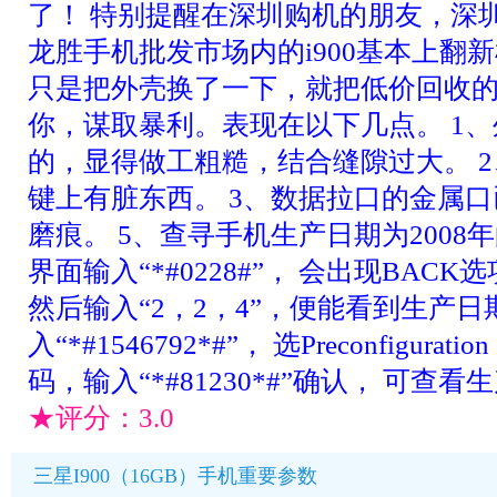
了！ 特别提醒在深圳购机的朋友，深
龙胜手机批发市场内的i900基本上翻
只是把外壳换了一下，就把低价回收
你，谋取暴利。表现在以下几点。 1
的，显得做工粗糙，结合缝隙过大。 
键上有脏东西。 3、数据拉口的金属口
磨痕。 5、查寻手机生产日期为2008
界面输入“*#0228#”， 会出现BA
然后输入“2，2，4”，便能看到生产日
入“*#1546792*#”， 选Preconfigu
码，输入“*#81230*#”确认， 可查看
★评分：
3.0
三星I900（16GB）手机重要参数