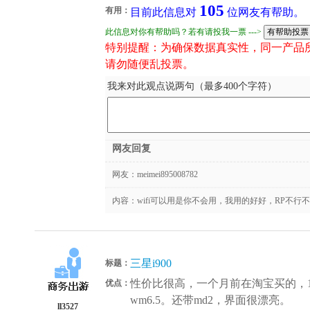
105
有用：
目前此信息对
位网友有帮助。
此信息对你有帮助吗？若有请投我一票 --->
特别提醒：为确保数据真实性，同一产品
请勿随便乱投票。
我来对此观点说两句（最多400个字符）
网友回复
网友：
meimei895008782
内容：wifi可以用是你不会用，我用的好好，RP不行
三星i900
标题：
性价比很高，一个月前在淘宝买的，1
优点：
wm6.5。还带md2，界面很漂亮。
ll3527