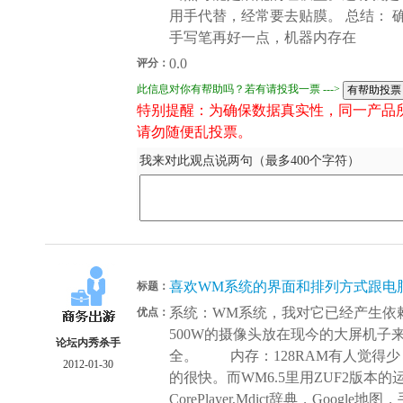
用手代替，经常要去贴膜。 总结：
手写笔再好一点，机器内存在
0.0
评分：
此信息对你有帮助吗？若有请投我一票 --->
特别提醒：为确保数据真实性，同一产品
请勿随便乱投票。
我来对此观点说两句（最多400个字符）
喜欢WM系统的界面和排列方式跟电
标题：
系统：WM系统，我对它已经产生
优点：
500W的摄像头放在现今的大屏机子来
论坛内秀杀手
全。 内存：128RAM有人觉得少
2012-01-30
的很快。而WM6.5里用ZUF2版
CorePlayer,Mdict辞典，Goo