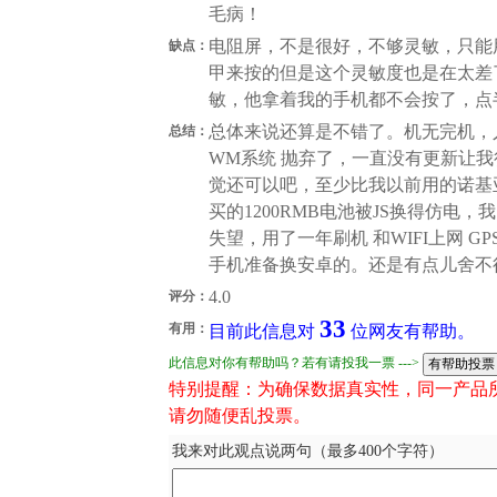
毛病！
电阻屏，不是很好，不够灵敏，只能
缺点：
甲来按的但是这个灵敏度也是在太差了
敏，他拿着我的手机都不会按了，点
总体来说还算是不错了。机无完机，
总结：
WM系统 抛弃了，一直没有更新让
觉还可以吧，至少比我以前用的诺基亚
买的1200RMB电池被JS换得仿电
失望，用了一年刷机 和WIFI上网 
手机准备换安卓的。还是有点儿舍不得我的I90
4.0
评分：
33
有用：
目前此信息对
位网友有帮助。
此信息对你有帮助吗？若有请投我一票 --->
特别提醒：为确保数据真实性，同一产品
请勿随便乱投票。
我来对此观点说两句（最多400个字符）