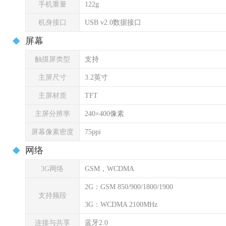
手机重量
122g
机身接口
USB v2.0数据接口
屏幕
触摸屏类型
支持
主屏尺寸
3.2英寸
主屏材质
TFT
主屏分辨率
240×400像素
屏幕像素密度
75ppi
网络
3G网络
GSM，WCDMA
2G：GSM 850/900/1800/1900
支持频段
3G：WCDMA 2100MHz
连接与共享
蓝牙2.0