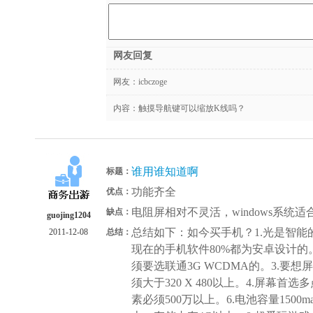
网友回复
网友：
icbczoge
内容：触摸导航键可以缩放K线吗？
谁用谁知道啊
标题：
功能齐全
优点：
电阻屏相对不灵活，windows系统
缺点：
guojing1204
总结如下：如今买手机？1.光是智
2011-12-08
总结：
现在的手机软件80%都为安卓设计的
须要选联通3G WCDMA的。3.要
须大于320 X 480以上。4.屏幕
素必须500万以上。6.电池容量1500