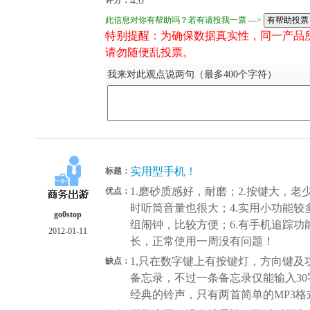
4.0
此信息对你有帮助吗？若有请投我一票 --->
特别提醒：为确保数据真实性，同一产品
请勿随便乱投票。
我来对此观点说两句（最多400个字符）
实用型手机！
标题：
1.磨砂质感好，耐磨；2.按键大，老
优点：
时听筒音量也很大；4.实用小功能较
go0stop
组闹钟，比较方便；6.有手机追踪功
2012-01-11
长，正常使用一周没有问题！
1,只在数字键上有按键灯，方向键及
缺点：
备忘录，不过一条备忘录仅能输入30字，
经典的铃声，只有两首简单的MP3格