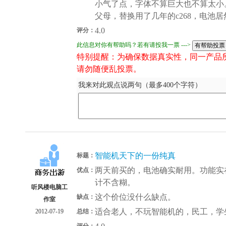
小气了点，字体不算巨大也不算太小
父母，替换用了几年的c268，电池
4.0
评分：
此信息对你有帮助吗？若有请投我一票 --->
特别提醒：为确保数据真实性，同一产品
请勿随便乱投票。
我来对此观点说两句（最多400个字符）
智能机天下的一份纯真
标题：
两天前买的，电池确实耐用。功能实
优点：
计不含糊。
听风楼电脑工
这个价位没什么缺点。
缺点：
作室
适合老人，不玩智能机的，民工，学
2012-07-19
总结：
评分：