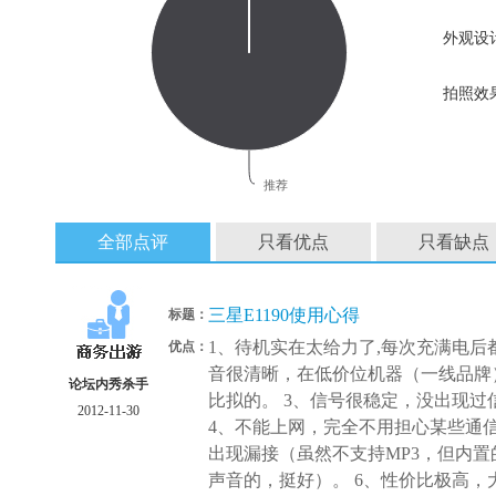
外观设
拍照效
推荐
全部点评
只看优点
只看缺点
三星E1190使用心得
标题：
1、待机实在太给力了,每次充满电后都
优点：
音很清晰，在低价位机器（一线品牌
论坛内秀杀手
比拟的。 3、信号很稳定，没出现
2012-11-30
4、不能上网，完全不用担心某些通信
出现漏接（虽然不支持MP3，但内
声音的，挺好）。 6、性价比极高，