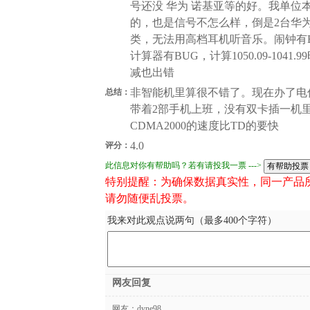
号还没 华为 诺基亚等的好。我单位
的，也是信号不怎么样，倒是2台华
类，无法用高档耳机听音乐。闹钟有
计算器有BUG，计算1050.09-1041.9
减也出错
非智能机里算很不错了。现在办了电
总结：
带着2部手机上班，没有双卡插一机
CDMA2000的速度比TD的要快
4.0
评分：
此信息对你有帮助吗？若有请投我一票 --->
特别提醒：为确保数据真实性，同一产品
请勿随便乱投票。
我来对此观点说两句（最多400个字符）
网友回复
网友：
dyne98