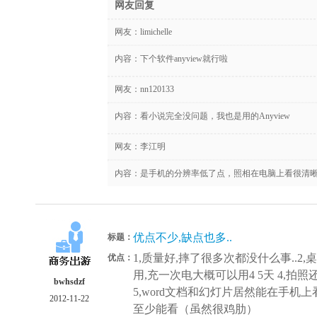
网友回复
网友：
limichelle
内容：下个软件anyview就行啦
网友：
nn120133
内容：看小说完全没问题，我也是用的Anyview
网友：
李江明
内容：是手机的分辨率低了点，照相在电脑上看很清晰，
优点不少,缺点也多..
标题：
1,质量好,摔了很多次都没什么事..2
优点：
用,充一次电大概可以用4 5天 4,拍
bwhsdzf
5,word文档和幻灯片居然能在手
2012-11-22
至少能看（虽然很鸡肋）