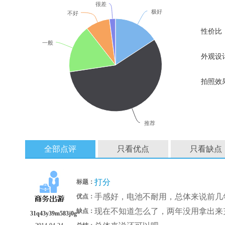
很差
极好
不好
性价比
一般
外观设
拍照效
推荐
全部点评
只看优点
只看缺点
打分
标题：
手感好，电池不耐用，总体来说前几
优点：
现在不知道怎么了，两年没用拿出来
缺点：
31q43y39m583j0g