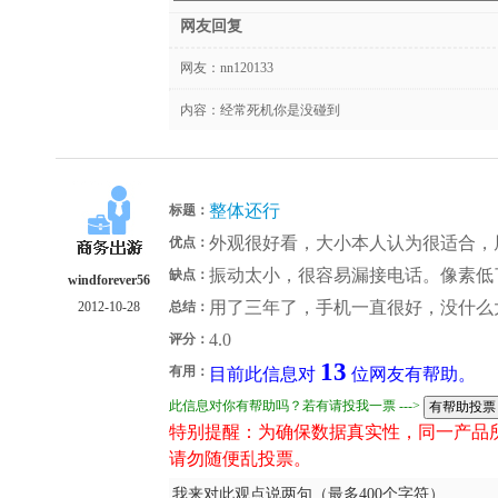
网友回复
网友：
nn120133
内容：经常死机你是没碰到
整体还行
标题：
外观很好看，大小本人认为很适合，
优点：
振动太小，很容易漏接电话。像素低
缺点：
windforever56
用了三年了，手机一直很好，没什么
2012-10-28
总结：
4.0
评分：
13
有用：
目前此信息对
位网友有帮助。
此信息对你有帮助吗？若有请投我一票 --->
特别提醒：为确保数据真实性，同一产品
请勿随便乱投票。
我来对此观点说两句（最多400个字符）