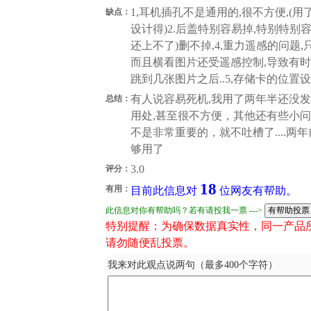
1,耳机插孔不是通用的,很不方便,(
缺点：
设计得)2.后盖特别容易掉,特别特别容
还上不了)删不掉,4,重力遥感的问题
而且横看图片还受遥感控制,导致有
跳到几张图片之后..5,存储卡的位置
有人说容易死机,我用了两年半还没
总结：
用处,甚至很不方便，其他还有些小
不是非常重要的，就不吐槽了....两
够用了
3.0
评分：
18
有用：
目前此信息对
位网友有帮助。
此信息对你有帮助吗？若有请投我一票 --->
特别提醒：为确保数据真实性，同一产品
请勿随便乱投票。
我来对此观点说两句（最多400个字符）