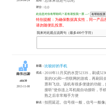
总体来说还可以吧
2014-04-24
总结：
0.0
评分：
此信息对你有帮助吗？若有请投我一票 --->
特别提醒：为确保数据真实性，同一产品
请勿随便乱投票。
我来对此观点说两句（最多400个字符）
比较好的手机
标题：
2010年11月买的水货5233S，刷成
优点：
装的QQ和一些联网的游戏，再刷回去
zhh30
票和飞信。该机有很多便捷的功能，如
2013-11-08
接听”使你连上耳机能自动接听，手
熟之后非常顺手方便
拍照延迟。信号很一般，信号一般像是
缺点：