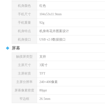
机身颜色
红色
手机尺寸
104x53x11.9mm
手机重量
92g
机身特点
机身有花卉图案设计
机身接口
USB v2.0数据接口
屏幕
触摸屏类型
支持
主屏尺寸
3英寸
主屏材质
TFT
主屏分辨率
240×400像素
屏幕像素密度
80ppi
窄边框
26.5mm