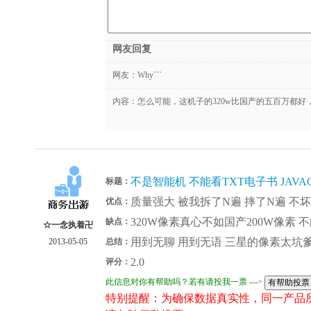
网友回复
网友：
Why```
内容：怎么可能，这机子的320w比国产的五百万都
不是智能机 不能看TXT电子书 JAVA
标题：
质量强大 被我拆了N遍 摔了N遍 不
优点：
320W像素真心不如国产200W像素 
缺点：
☆一念执着卍
用到无聊 用到无语 三星的像素太坑
2013-05-05
总结：
2.0
评分：
此信息对你有帮助吗？若有请投我一票 --->
特别提醒：为确保数据真实性，同一产品