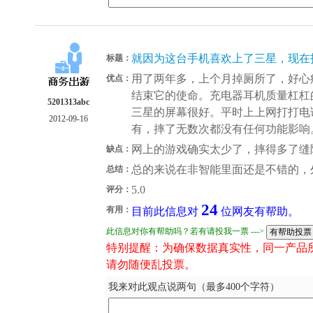
就因为这台手机喜欢上了三星，现在打算
标题：
用了两年多，上个月掉厕所了，好心
优点：
结束它的使命。充电器耳机质量杠杠
5201313abc
三星的屏幕很好。平时上上网打打电
2012-09-16
有，摔了无数次都没有任何功能影响
网上的游戏确实太少了，摔得多了缝
缺点：
总的来说在非智能里面还是不错的，
总结：
5.0
评分：
24
有用：
目前此信息对
位网友有帮助。
此信息对你有帮助吗？若有请投我一票 --->
特别提醒：为确保数据真实性，同一产品
请勿随便乱投票。
我来对此观点说两句（最多400个字符）