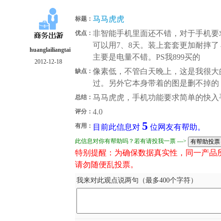
马马虎虎
标题：
非智能手机里面还不错，对于手机要
优点：
可以用7、8天。装上套套更加耐摔了
huanglailiangtai
主要是电量不错。PS我899买的
2012-12-18
像素低，不管白天晚上，这是我很大
缺点：
过。另外它本身带着的图是删不掉的
马马虎虎，手机功能要求简单的快入
总结：
4.0
评分：
5
有用：
目前此信息对
位网友有帮助。
此信息对你有帮助吗？若有请投我一票 --->
特别提醒：为确保数据真实性，同一产品
请勿随便乱投票。
我来对此观点说两句（最多400个字符）