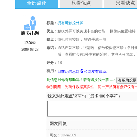
全部点评
只看优点
只看缺点
标题：
拥有可触控外屏
优点：
触摸外屏可以实现丰富的功能； 摄像头位置独特
缺点：
待机时间较短； 键盘手感一般
592gigi
总结：
通话声音不错，很清晰；信号貌似也不错；各种
2009-08-28
后，查看时会有1秒左右的延时；电池马马虎虎，
评分：
4.0
6
有用：
目前此信息对
位网友有帮助。
此信息对你有帮助吗？若有请投我一票 --->
特别提醒：为确保数据真实性，同一产品所有点评仅有
我来对此观点说两句（最多400个字符）
网友回复
网友：
jiuwu2009