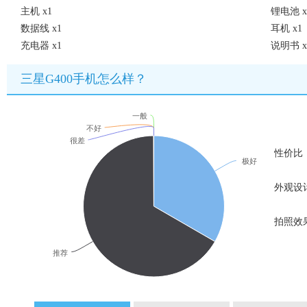
主机 x1
锂电池 x
数据线 x1
耳机 x1
充电器 x1
说明书 x
三星G400手机怎么样？
一般
不好
很差
性价比
极好
外观设
拍照效
推荐