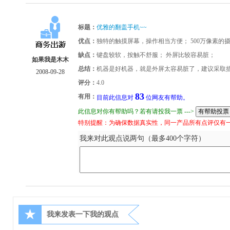
标题：
优雅的翻盖手机~~
优点：
独特的触摸屏幕，操作相当方便； 500万像素的
缺点：
键盘较软，按触不舒服； 外屏比较容易脏；
如果我是木木
总结：
机器是好机器，就是外屏太容易脏了，建议采取
2008-09-28
评分：
4.0
83
有用：
目前此信息对
位网友有帮助。
此信息对你有帮助吗？若有请投我一票 --->
特别提醒：为确保数据真实性，同一产品所有点评仅有
我来对此观点说两句（最多400个字符）
★
我来发表一下我的观点