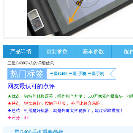
产品详情
重要参数
基本参数
配
三星G400手机的详细信息
热门标签
三星G400
三星
手机
三星手机
网友最认可的点评
★优点：独特的触摸屏幕，操作相当方便； 500万像素的摄像头，拍
★缺点：键盘较软，按触不舒服； 外屏比较容易脏；
★总结：机器是好机器，就是外屏太容易脏了，建议采取措施！
★评分：
4.0
三星G400手机重要参数