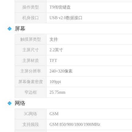
操作类型
T9传统键盘
机身接口
USB v2.0数据接口
屏幕
触摸屏类型
支持
主屏尺寸
2.2英寸
主屏材质
TFT
主屏分辨率
240×320像素
屏幕像素密度
109ppi
窄边框
25.75mm
网络
3G网络
GSM
支持频段
GSM 850/900/1800/1900MHz