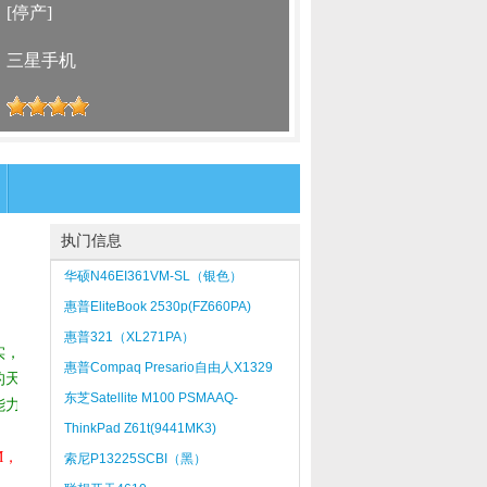
：
[停产]
：
三星手机
：
执门信息
华硕N46EI361VM-SL（银色）
惠普EliteBook 2530p(FZ660PA)
惠普321（XL271PA）
实，
惠普Compaq Presario自由人X1329
的天
东芝Satellite M100 PSMAAQ-
能力
02V003(薄雾灰)
ThinkPad Z61t(9441MK3)
M，
索尼P13225SCBI（黑）