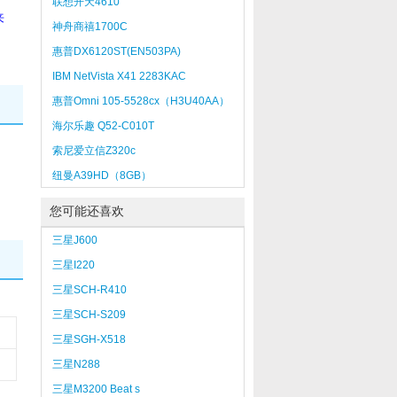
联想开天4610
来
神舟商禧1700C
惠普DX6120ST(EN503PA)
IBM NetVista X41 2283KAC
惠普Omni 105-5528cx（H3U40AA）
海尔乐趣 Q52-C010T
索尼爱立信Z320c
纽曼A39HD（8GB）
您可能还喜欢
三星J600
三星I220
三星SCH-R410
三星SCH-S209
三星SGH-X518
三星N288
三星M3200 Beat s