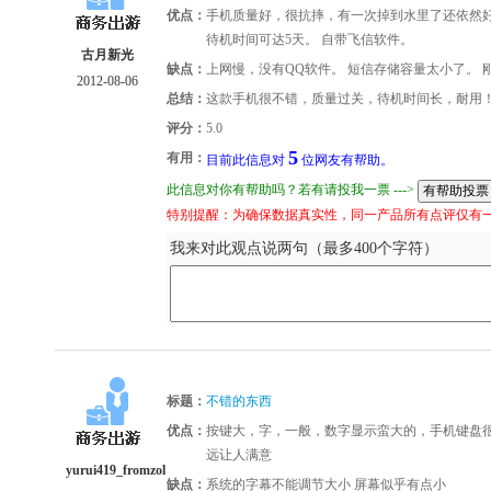
优点：
手机质量好，很抗摔，有一次掉到水里了还依然好
待机时间可达5天。 自带飞信软件。
古月新光
缺点：
上网慢，没有QQ软件。 短信存储容量太小了。 
2012-08-06
总结：
这款手机很不错，质量过关，待机时间长，耐用
评分：
5.0
5
有用：
目前此信息对
位网友有帮助。
此信息对你有帮助吗？若有请投我一票 --->
特别提醒：为确保数据真实性，同一产品所有点评仅有
我来对此观点说两句（最多400个字符）
标题：
不错的东西
优点：
按键大，字，一般，数字显示蛮大的，手机键盘
远让人满意
yurui419_fromzol
缺点：
系统的字幕不能调节大小 屏幕似乎有点小