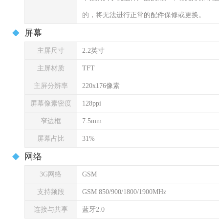
的，将无法进行正常的配件保修或更换。
屏幕
主屏尺寸
2.2英寸
主屏材质
TFT
主屏分辨率
220x176像素
屏幕像素密度
128ppi
窄边框
7.5mm
屏幕占比
31%
网络
3G网络
GSM
支持频段
GSM 850/900/1800/1900MHz
连接与共享
蓝牙2.0