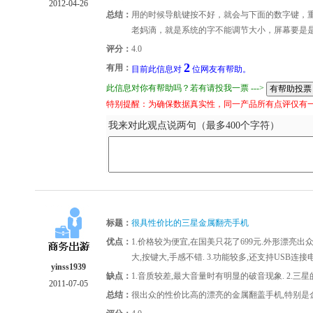
2012-04-26
总结：
用的时候导航键按不好，就会与下面的数字键，
老妈滴，就是系统的字不能调节大小，屏幕要是
评分：
4.0
2
有用：
目前此信息对
位网友有帮助。
此信息对你有帮助吗？若有请投我一票 --->
特别提醒：为确保数据真实性，同一产品所有点评仅有
我来对此观点说两句（最多400个字符）
标题：
很具性价比的三星金属翻壳手机
优点：
1.价格较为便宜,在国美只花了699元.外形漂亮出众
大,按键大,手感不错. 3.功能较多,还支持USB连接
yinss1939
缺点：
1.音质较差,最大音量时有明显的破音现象. 2.三
2011-07-05
总结：
很出众的性价比高的漂亮的金属翻盖手机,特别是金