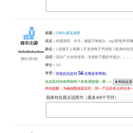
标题：
s3601c真实感受
优点：
外观漂亮、大方；键盘字体较大，mp3听歌声音
缺点：
1.连接不上电脑 2.不支持电子书浏览 3.机身内
shehuibuhaohun
总结：
适合广大女性使用；支持的下载软件很少。。。
2011-01-02
评分：
3.0
56
有用：
目前此信息对
位网友有帮助。
此信息对你有帮助吗？若有请投我一票 --->
特别提醒：为确保数据真实性，同一产品所有点评仅有
我来对此观点说两句（最多400个字符）