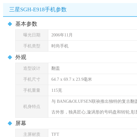
三星SGH-E918手机参数
基本参数
曝光日期
2006年11月
手机类型
时尚手机
外观
造型设计
翻盖
手机尺寸
64.7 x 69.7 x 23.9毫米
手机重量
115克
与 BANG&OLUFSEN联袂推出独特的复
机身特点
古外形，独具匠心,漩涡形的号码盘和转轮,彰
屏幕
主屏材质
TFT