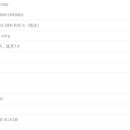
1900
00/1900MHz
MA 2000 RAV.A（电信）
n/b/g
A，蓝牙3.0
60
VR SGX540