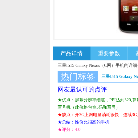
产品详情
重要参数
三星I515 Galaxy Nexus（C网）手机的详
热门标签
三星I515 Galaxy 
网友最认可的点评
★优点：屏幕分辨率细腻，PPI达到320,
写号机（此价格包查5码和写号）
★缺点：开3G上网电量消耗很快，连续3
★总结：性价比很高的手机
★评分：
4.0