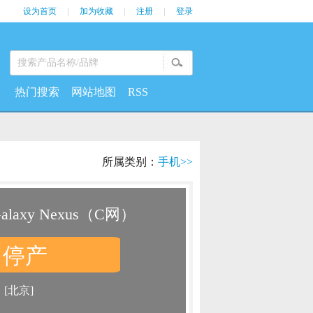
设为首页
|
加为收藏
|
注册
|
登录
热门搜索
网站地图
RSS
所属类别：
手机>>
alaxy Nexus（C网）
停产
：
：
[北京]