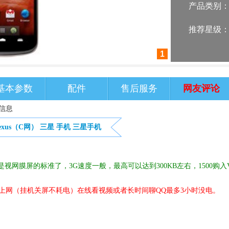
产品类别
推荐星级
1
基本参数
配件
售后服务
网友评论
细信息
Nexus（C网）
三星
手机
三星手机
算是视网膜屏的标准了，3G速度一般，最高可以达到300KB左右，1500购入
G上网（挂机关屏不耗电）在线看视频或者长时间聊QQ最多3小时没电。