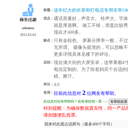
送年纪大的长辈和打电话专用非常O
标题：
通话质量好，声音大。 铃声大。字
优点：
就是厚道啊。 做工不错，滑盖比较
seisouso
现在才400多。
2013-03-03
只有金棕色。 屏幕分辨率一般，不
缺点：
无所谓。 摄像头挺渣的，可以忽略
更多详情具体见楼下的评论。
现在满大街的大屏安卓，连苹果都4寸
总结：
电信定制的。为了给老妈买个合适的
错。擦汗。
4.0
评分：
2
有用：
目前此信息对
位网友有帮助。
此信息对你有帮助吗？若有请投我一票 --->
特别提醒：为确保数据真实性，同一产品
请勿随便乱投票。
我来对此观点说两句（最多400个字符）