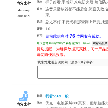
样子好看,手感好,来电防火墙,短信防
优点：
连音乐播放器都不能后台,简直失败,合
缺点：
zhushuqi
束,
2010-10-20
总之不好,不要光看那些网上评测,掩盖
总结：
1.0
评分：
76
有用：
目前此信息对
位网友有帮助。
此信息对你有帮助吗？若有请投我一票 --->
特别提醒：为确保数据真实性，同一产品
请勿随便乱投票。
我来对此观点说两句（最多400个字符）
我看S569一般
标题：
优点：电池虽然880毫安，但续航能
优点：