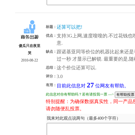
还算可以把!
标题：
支持3G上网,速度嗖嗖的.不过花钱也嗖
优点：
意.
傻瓜只在夜里
跟诺基亚同等价位的机器比起来还是有一
缺点：
哭
过一秒 才显示已解锁. 最重要的是,随机
2010-08-22
这个价位还算可以.
总结：
3.0
评分：
27
有用：
目前此信息对
位网友有帮助。
此信息对你有帮助吗？若有请投我一票 --->
特别提醒：为确保数据真实性，同一产品
请勿随便乱投票。
我来对此观点说两句（最多400个字符）