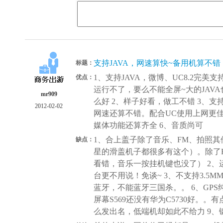
支持JAVA，网速算快~备用机算不错
标题：
1、支持JAVA，微博、UC8.2完
优点：
运行不了，要么不能全屏~大的JAV
mr909
么好 2、样子好看，做工不错 3、支
2012-02-02
网速还算不错。配合UC使用上网更佳 
媒体功能还算齐全 6、音质尚可
1、合上盖子除了音乐、FM、拍照
缺点：
星的滑盖机子都很多有这个）。除了
看错，音乐一按挂机键也没了） 2、运
台更不用说！免谈~ 3、不支持3.5M
蓝牙，不能蓝牙三国杀。。 6、GP
屏幕S569还没有华为C5730好。。
么发出名，低端机却如此不给力 9