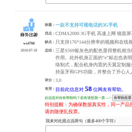
一款不支持可视电话的3G手机
标题：
CDMA2000 3G手机 高速上网 镜
优点：
只支持176*144分辨率的视频和在线
缺点：
wx4766
三星S569银灰色的配色显得整机相
2010-07-18
总结：
作用。此外机身正面的“e”标志也表明了
络制式，配合机身内置的天翼定制服
持蓝牙和GPS功能，并整合了开心
3.0
评分：
58
有用：
目前此信息对
位网友有帮助。
此信息对你有帮助吗？若有请投我一票 --->
特别提醒：为确保数据真实性，同一产品
请勿随便乱投票。
我来对此观点说两句（最多400个字符）