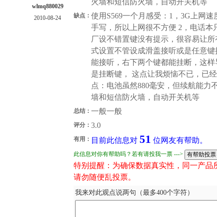
火墙和短信防火墙，自动开关机等
wlmq880029
使用S569一个月感受：1，3G上
缺点：
2010-08-24
手写，所以上网很不方便 2，电话本
厂设不错置键没有提示，很容易让所
式设置不管设成滑盖接听或是任意键
能接听，右下两个键都能挂断，这样
是挂断键， 这点让我烦恼不已，已
点：电池虽然880毫安，但续航能力
墙和短信防火墙，自动开关机等
一般一般
总结：
3.0
评分：
51
有用：
目前此信息对
位网友有帮助。
此信息对你有帮助吗？若有请投我一票 --->
特别提醒：为确保数据真实性，同一产品
请勿随便乱投票。
我来对此观点说两句（最多400个字符）