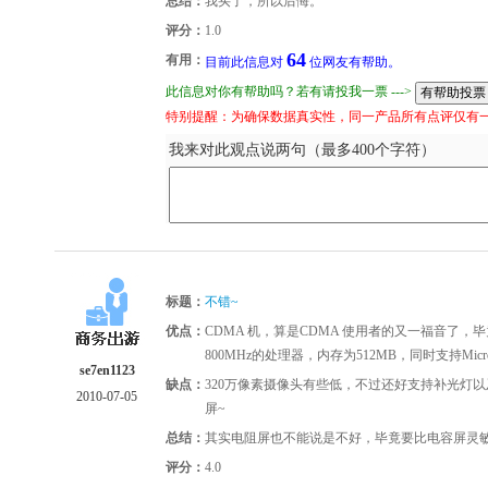
总结：
我买了，所以后悔。
评分：
1.0
64
有用：
目前此信息对
位网友有帮助。
此信息对你有帮助吗？若有请投我一票 --->
特别提醒：为确保数据真实性，同一产品所有点评仅有
我来对此观点说两句（最多400个字符）
标题：
不错~
优点：
CDMA 机，算是CDMA 使用者的又一福音了，毕竟
800MHz的处理器，内存为512MB，同时支持Mic
se7en1123
缺点：
320万像素摄像头有些低，不过还好支持补光灯以及自
2010-07-05
屏~
总结：
其实电阻屏也不能说是不好，毕竟要比电容屏灵
评分：
4.0