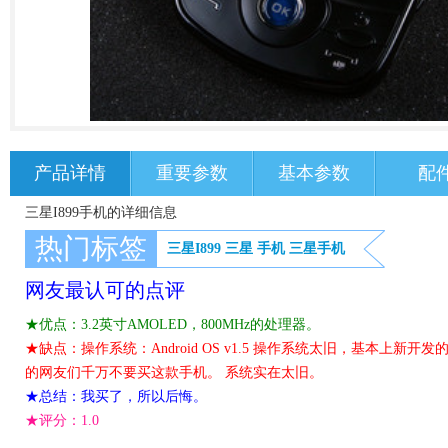
产品详情
重要参数
基本参数
配
三星I899手机的详细信息
热门标签
三星I899
三星
手机
三星手机
网友最认可的点评
★优点：3.2英寸AMOLED，800MHz的处理器。
★缺点：操作系统：Android OS v1.5 操作系统太旧，基本上新开
的网友们千万不要买这款手机。 系统实在太旧。
★总结：我买了，所以后悔。
★评分：
1.0