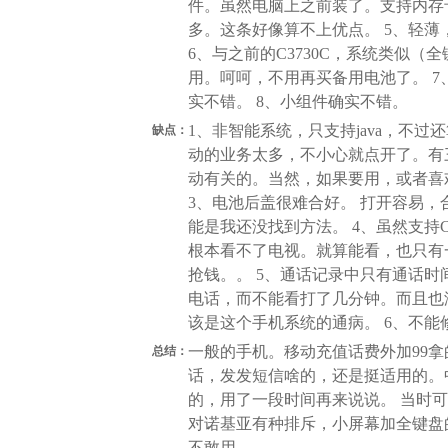
件。虽然电脑上之前装了。支持内存
多。这条好像算不上优点。 5、轻薄
6、与之前的C3730C，系统类似
用。呵呵，不用再买备用电池了。 7、
实不错。 8、小组件确实不错。
1、非智能系统，只支持java，不过
缺点：
动的业务太多，不小心就点开了。有
动有关的。当然，如果要用，或者喜
3、电池后盖很难合好。 打开容易，
能是我还没找到方法。 4、虽然支持
根本看不了电视。就算能看，也只有
抢钱。。 5、通话记录中只有通话
电话，而不能看打了几分钟。而且也
该是这个手机系统的通病。 6、不能
一般的手机。移动充值话费外加99
总结：
话，发发短信啥的，还是挺适用的。
的，用了一段时间再来说说。 当时可
对诺基亚有种排斥，小屏幕加全键盘
不敢用。