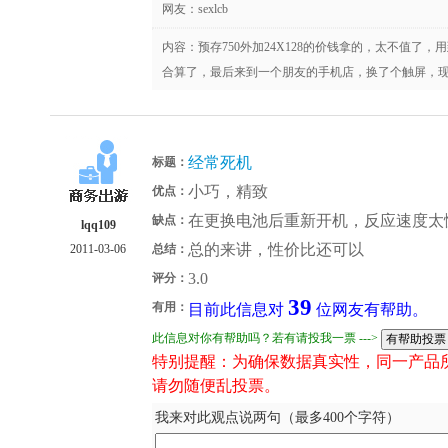
网友：
sexlcb
内容：预存750外加24X128的价钱拿的，太不值了
合算了，最后来到一个朋友的手机店，换了个触屏，现
经常死机
标题：
小巧，精致
优点：
在更换电池后重新开机，反应速度太
缺点：
lqq109
总的来讲，性价比还可以
2011-03-06
总结：
3.0
评分：
39
有用：
目前此信息对
位网友有帮助。
此信息对你有帮助吗？若有请投我一票 --->
特别提醒：为确保数据真实性，同一产品
请勿随便乱投票。
我来对此观点说两句（最多400个字符）