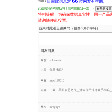
66
有用：
目前此信息对
位网友有帮助。
此信息对你有帮助吗？若有请投我一票 --->
特别提醒：为确保数据真实性，同一产品
请勿随便乱投票。
我来对此观点说两句（最多400个字符）
网友回复
网友：
suklovelan
内容：你是托吗?
网友：
msw198616
内容：一款三星的多思之作__请问你用过这款手机吗_
网友：
mmyhjm