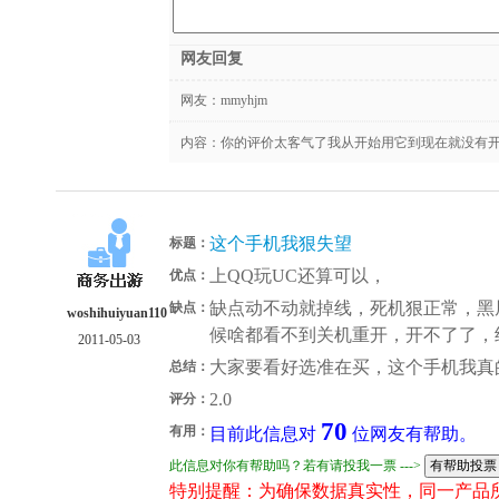
网友回复
网友：
mmyhjm
内容：你的评价太客气了我从开始用它到现在就没有
这个手机我狠失望
标题：
上QQ玩UC还算可以，
优点：
缺点动不动就掉线，死机狠正常，黑
缺点：
woshihuiyuan110
候啥都看不到关机重开，开不了了，
2011-05-03
大家要看好选准在买，这个手机我真的
总结：
2.0
评分：
70
有用：
目前此信息对
位网友有帮助。
此信息对你有帮助吗？若有请投我一票 --->
特别提醒：为确保数据真实性，同一产品