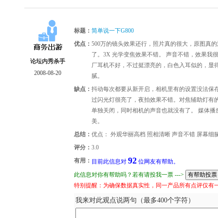
标题：
简单说一下G800
优点：
500万的镜头效果还行，照片真的很大，原图真
了。3X 光学变焦效果不错。 声音不错，效果
论坛内秀杀手
厂耳机不好，不过挺漂亮的，白色入耳似的，显得
2008-08-20
腻。
缺点：
抖动每次都要从新开启，相机里有的设置没法保
过闪光灯很亮了，夜拍效果不错。对焦辅助灯有的
单独关闭，同时相机的声音也就没有了。 媒体播
美。
总结：
优点： 外观华丽高档 照相清晰 声音不错 屏幕细
评分：
3.0
92
有用：
目前此信息对
位网友有帮助。
此信息对你有帮助吗？若有请投我一票 --->
特别提醒：为确保数据真实性，同一产品所有点评仅有
我来对此观点说两句（最多400个字符）