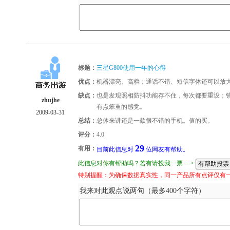
标题：
三星G800使用一年的心得
优点：
机器漂亮、高档；通话不错、短信字体还可以放
缺点：
也是发现照相防抖功能存不住，每次都要重设；
zhujhe
有点笨重的感觉。
2009-03-31
总结：
总体来讲还是一款很不错的手机。值的买。
评分：
4.0
29
有用：
目前此信息对
位网友有帮助。
此信息对你有帮助吗？若有请投我一票 --->
特别提醒：为确保数据真实性，同一产品所有点评仅有
我来对此观点说两句（最多400个字符）