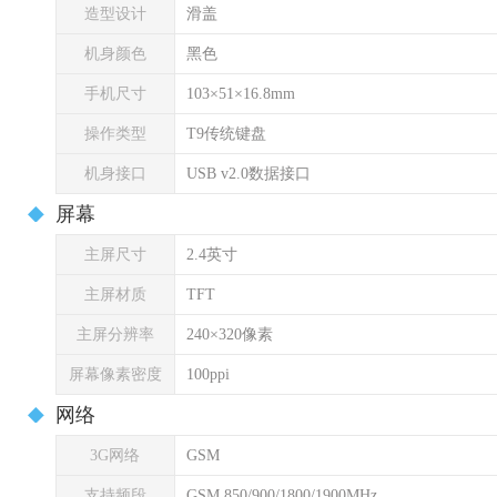
造型设计
滑盖
机身颜色
黑色
手机尺寸
103×51×16.8mm
操作类型
T9传统键盘
机身接口
USB v2.0数据接口
屏幕
主屏尺寸
2.4英寸
主屏材质
TFT
主屏分辨率
240×320像素
屏幕像素密度
100ppi
网络
3G网络
GSM
支持频段
GSM 850/900/1800/1900MHz