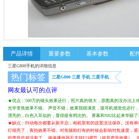
产品详情
重要参数
基本参数
配
三星G800手机的详细信息
热门标签
三星G800
三星
手机
三星手机
网友最认可的点评
★优点：500万的镜头效果还行，照片真的很大，原图真的没办法上传
光学变焦效果不错。 声音不错，效果我很满意，接耳机感觉也还行
漂亮的，白色入耳似的，显得挺有档次的。 屏幕和N82比起来华丽
★缺点：抖动每次都要从新开启，相机里有的设置没法保存。没有单
灯很亮了，夜拍效果不错。对焦辅助灯有的时候会影响对焦速度，甚
的声音也就没有了。 媒体播放器不支持EQ调节（就是声音效果），