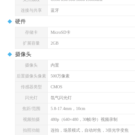
连接与共享
蓝牙
硬件
存储卡
MicroSD卡
扩展容量
2GB
摄像头
摄像头
内置
后置摄像头像素
500万像素
传感器类型
CMOS
闪光灯
氙气闪光灯
焦距/范围
5.8-17.4mm，10cm
视频拍摄
480p（640×480，30帧/秒）视频录制
拍照功能
连拍，场景模式，自动对焦，3倍光学变焦