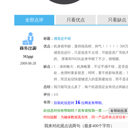
全部点评
只看优点
只看缺点
标题：
感觉还不错
优点：
机身很华丽，显得很高档，帅气！！！！！ 500
感觉也还行，只是低音不太强，可能是原厂耳机
592gigi
的。 屏幕和N82比起来华丽了不少，很细腻。
2009-08-28
缺点：
1 ：体积略大，机身略重，不过手感不错，是否选
纹，使用时要多留意，呵呵，要不然影响美观； 
持，而且短信快捷键进入的是新建短信，而不是
总结：
我只能写这么多了，每个机器指定会有优点和缺
评分：
4.0
16
有用：
目前此信息对
位网友有帮助。
此信息对你有帮助吗？若有请投我一票 --->
特别提醒：为确保数据真实性，同一产品所有点评仅有
我来对此观点说两句（最多400个字符）