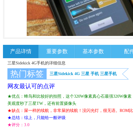
产品详情
重要参数
基本参数
配
三星Sidekick 4G手机的详细信息
热门标签
三星Sidekick 4G
三星
手机
三星手机
网友最认可的点评
★优点：蜂鸟和比较好的拍照，这个320W像素真心石最强320W像素，除了
美观度秒了三星TW，还有前置摄像头
★缺点：屎一样的续航，非常屎的续航！没闪光灯，很无语。ROM
★总结：综上，只能给一般评级
★评分：
3.0