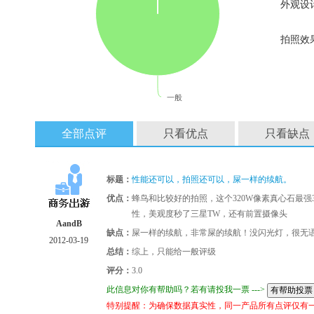
外观设
拍照效
一般
全部点评
只看优点
只看缺点
标题：
性能还可以，拍照还可以，屎一样的续航。
优点：
蜂鸟和比较好的拍照，这个320W像素真心石最强320
性，美观度秒了三星TW，还有前置摄像头
AandB
缺点：
屎一样的续航，非常屎的续航！没闪光灯，很无语
2012-03-19
总结：
综上，只能给一般评级
评分：
3.0
此信息对你有帮助吗？若有请投我一票 --->
特别提醒：为确保数据真实性，同一产品所有点评仅有