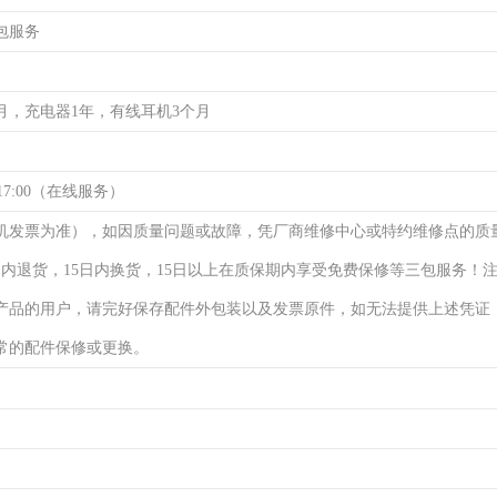
包服务
月，充电器1年，有线耳机3个月
17:00（在线服务）
机发票为准），如因质量问题或故障，凭厂商维修中心或特约维修点的质
日内退货，15日内换货，15日以上在质保期内享受免费保修等三包服务！
产品的用户，请完好保存配件外包装以及发票原件，如无法提供上述凭证
常的配件保修或更换。