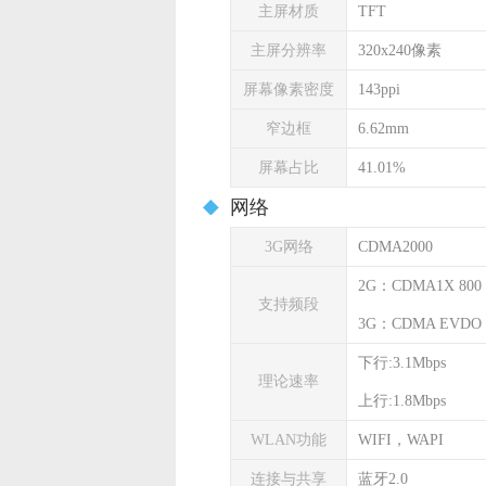
主屏材质
TFT
主屏分辨率
320x240像素
屏幕像素密度
143ppi
窄边框
6.62mm
屏幕占比
41.01%
网络
3G网络
CDMA2000
2G：CDMA1X 800
支持频段
3G：CDMA EVDO 8
下行:3.1Mbps
理论速率
上行:1.8Mbps
WLAN功能
WIFI，WAPI
连接与共享
蓝牙2.0