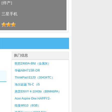
：
[停产]
：
三星手机
：
执门信息
联想Z480A-BNI（金属灰）
华硕A8H71SR-DR
ThinkPad E120（30434TC）
海尔超越 T6-C（i5
2430M/2GB/500GB）
惠普ENVY 4-1040tx（B8M46PA）
Acer Aspire One HAPPY2-
N57Cb2b（N570/2GB/250GB）
纽曼M910（8GB）