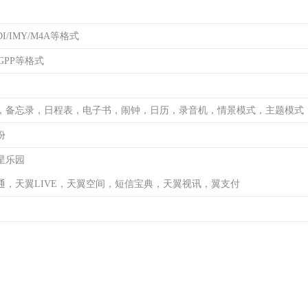
DI/IMY/M4A等格式
3GPP等格式
，备忘录，日程表，电子书，闹钟，日历，录音机，情景模式，主题模式
份
星乐园
通，天翼LIVE，天翼空间，短信宝典，天翼视讯，翼支付