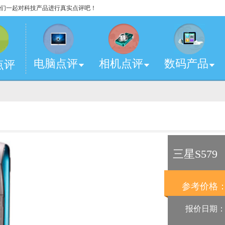
，让我们一起对科技产品进行真实点评吧！
电脑点评
相机点评
数码产品
点评
三星S579
参考价格
报价日期