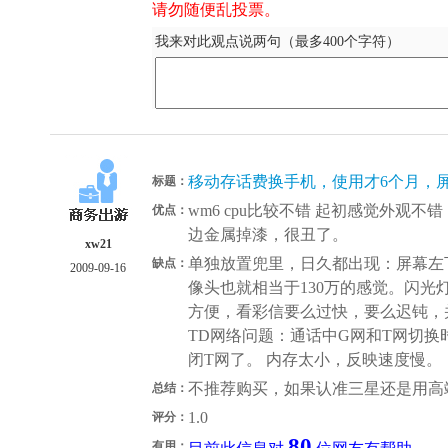
请勿随便乱投票。
我来对此观点说两句（最多400个字符）
移动存话费换手机，使用才6个月，
标题：
wm6 cpu比较不错 起初感觉外观
优点：
边金属掉漆，很丑了。
xw21
单独放置兜里，日久都出现：屏幕左
缺点：
2009-09-16
像头也就相当于130万的感觉。闪光
方便，看彩信要么过快，要么迟钝，
TD网络问题：通话中G网和T网切
闭T网了。 内存太小，反映速度慢。
不推荐购买，如果认准三星还是用高
总结：
1.0
评分：
80
有用：