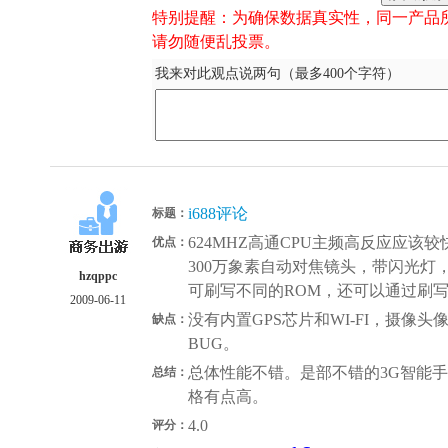
特别提醒：为确保数据真实性，同一产品
请勿随便乱投票。
我来对此观点说两句（最多400个字符）
i688评论
标题：
624MHZ高通CPU主频高反应应该较快
优点：
300万象素自动对焦镜头，带闪光灯，支
hzqppc
可刷写不同的ROM，还可以通过刷写
2009-06-11
没有内置GPS芯片和WI-FI，摄像头
缺点：
BUG。
总体性能不错。是部不错的3G智能手机。w
总结：
格有点高。
4.0
评分：