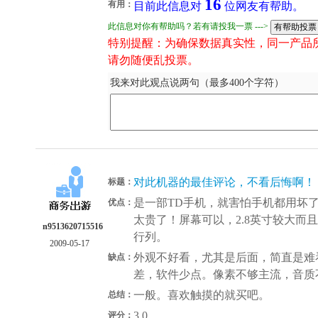
16
有用：
目前此信息对
位网友有帮助。
此信息对你有帮助吗？若有请投我一票 --->
特别提醒：为确保数据真实性，同一产品
请勿随便乱投票。
我来对此观点说两句（最多400个字符）
对此机器的最佳评论，不看后悔啊！
标题：
是一部TD手机，就害怕手机都用坏
优点：
太贵了！屏幕可以，2.8英寸较大而
n9513620715516
行列。
2009-05-17
外观不好看，尤其是后面，简直是难
缺点：
差，软件少点。像素不够主流，音质
一般。喜欢触摸的就买吧。
总结：
3.0
评分：