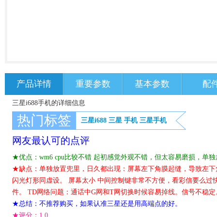
产品详情
重要参数
基本参数
配
三星i688手机的详细信息
热门标签
三星i688
三星
手机
三星手机
网友最认可的点评
★优点：wm6 cpu比较不错 起初感觉外观不错，但太容易磨损，
★缺点：单独放置兜里，日久都出现：屏幕左下角膜起缝，导致左下角
闪光灯形同虚设。 屏幕太小 中间控制键非常不方便，看彩信要么过
件。 TD网络问题：通话中G网和T网切换时候容易掉线。信号不稳定
★总结：不推荐购买，如果认准三星还是用高端点的好。
★评分：
1.0