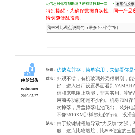
此信息对你有帮助吗？若有请投我一票 --->
特别提醒：为确保数据真实性，同一产品
请勿随便乱投票。
我来对此观点说两句（最多400个字符）
优缺点并存，简单实用，关键看你是
标题：
外观不错，有机玻璃外壳很耐刮，能
优点：
好，进入出厂设置界面看到YAMAH
evolutioner
信和来电阻止功能，非常实用。密码
2010-05-27
用商务功能还是不少的。机身70M存
次摔落，后盖掉落电池飞出，装好电池
不像5610XM那样超短的行程，没滑
由于按键键程短导致“力反馈”太强
缺点：
服，这点比较尴尬，比808便宜的三