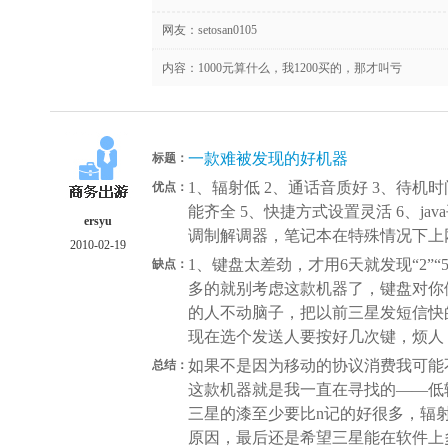
网友：
setosan0105
内容：1000元算什么，我1200买的，那才叫亏
一款难被发现的好机器
标题：
1、辐射低 2、通话音质好 3、待机
优点：
能齐全 5、快捷方式设置灵活 6、ja
ersyu
调制解调器，笔记本在特殊情况下上
2010-02-19
1、键盘太差劲，才用6天就发现“2”“
缺点：
多的就别考虑这款机器了，键盘对你
的人不动脑子，把以前三星发短信快的
现在选个发送人要按好几次键，烦人
如果不是因为移动的协议消费我可能
总结：
这款机器就是我一直在寻找的——低
三星的漆至少要比n记的好很多，辐射
原因，最后还是希望三星能在软件上