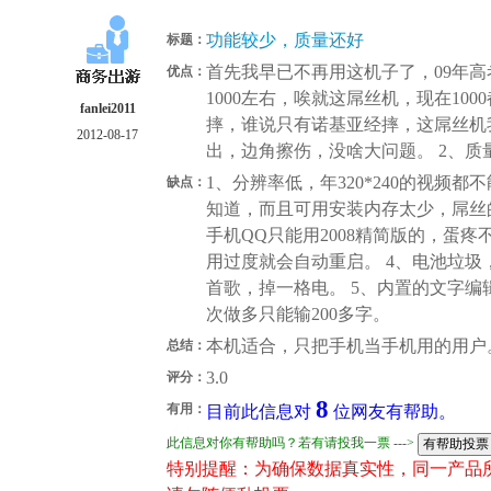
功能较少，质量还好
标题：
首先我早已不再用这机子了，09年
优点：
1000左右，唉就这屌丝机，现在10
fanlei2011
摔，谁说只有诺基亚经摔，这屌丝机
2012-08-17
出，边角擦伤，没啥大问题。 2、
1、分辨率低，年320*240的视频都不能
缺点：
知道，而且可用安装内存太少，屌丝的伪
手机QQ只能用2008精简版的，蛋疼
用过度就会自动重启。 4、电池垃
首歌，掉一格电。 5、内置的文字
次做多只能输200多字。
本机适合，只把手机当手机用的用户
总结：
3.0
评分：
8
有用：
目前此信息对
位网友有帮助。
此信息对你有帮助吗？若有请投我一票 --->
特别提醒：为确保数据真实性，同一产品