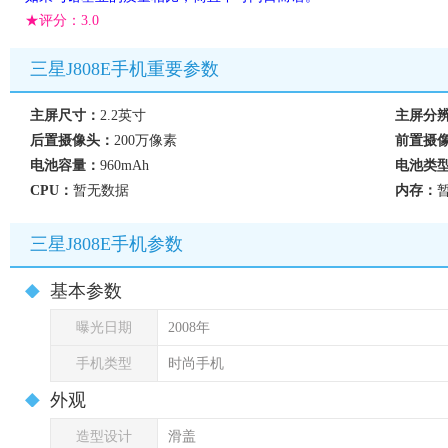
★评分：
3.0
三星J808E手机重要参数
主屏尺寸：
2.2英寸
主屏分
后置摄像头：
200万像素
前置摄
电池容量：
960mAh
电池类
CPU：
暂无数据
内存：
三星J808E手机参数
基本参数
曝光日期
2008年
手机类型
时尚手机
外观
造型设计
滑盖