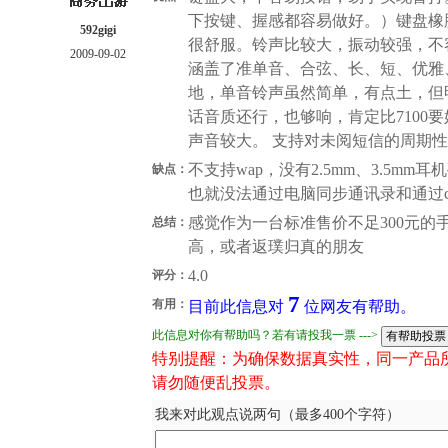
下按键、握感都容易做好。）键盘橡
592gigi
很舒服。铃声比较大，振动较强，不
2009-09-02
涵盖了准单音、合弦、长、短、优雅
地，单音铃声虽然简单，有点土，但
话音质还行，也够响，肯定比7100
声音较大。 支持对未阅短信的周期
不支持wap，没有2.5mm、3.5m
缺点：
也就没法通过电脑同步通讯录和通过cd
感觉作为一台标准售价不足300元的
总结：
高，或者返璞归真的朋友
4.0
评分：
7
有用：
目前此信息对
位网友有帮助。
此信息对你有帮助吗？若有请投我一票 --->
特别提醒：为确保数据真实性，同一产品
请勿随便乱投票。
我来对此观点说两句（最多400个字符）