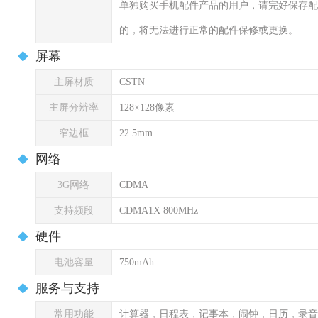
单独购买手机配件产品的用户，请完好保存配
的，将无法进行正常的配件保修或更换。
屏幕
主屏材质
CSTN
主屏分辨率
128×128像素
窄边框
22.5mm
网络
3G网络
CDMA
支持频段
CDMA1X 800MHz
硬件
电池容量
750mAh
服务与支持
常用功能
计算器，日程表，记事本，闹钟，日历，录音